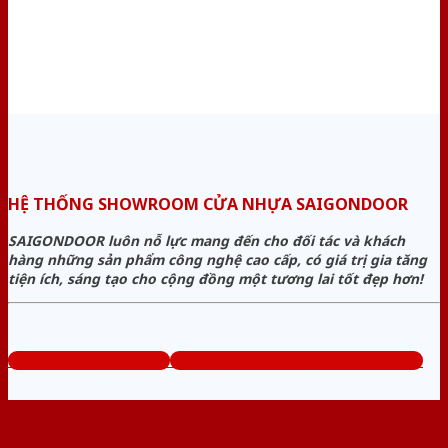
HỆ THỐNG SHOWROOM CỬA NHỰA SAIGONDOOR
SAIGONDOOR luôn nỗ lực mang đến cho đối tác và khách
hàng những sản phẩm công nghệ cao cấp, có giá trị gia tăng
tiện ích, sáng tạo cho cộng đồng một tương lai tốt đẹp hơn!
www.cuanhuagiago.com
Tổng đài tư vấn miễn phí: 0824.400.400