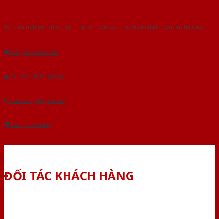
Với kinh nghiệm nhiêu năm nghiên cứu cửa theo tiêu chuẩn công nghệ Châu
Âu.Chúng tôi tự tin là nhà sản xuất & cung cấp hàng đầu tại Việt Nam!
Gửi yêu cầu tư vấn
Tải báo giá tổng hợp
Yêu cầu gọi lại (3 phút)
Dành cho đại lý
ĐỐI TÁC KHÁCH HÀNG