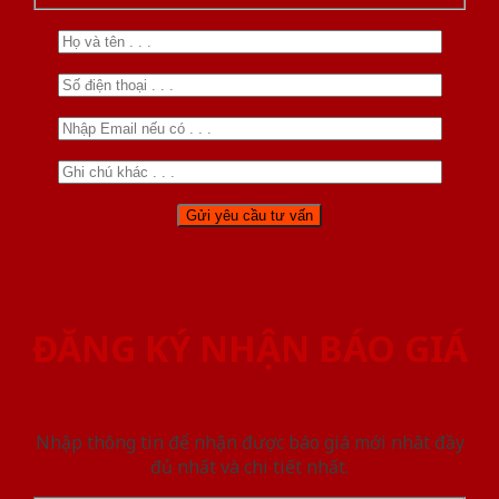
ĐĂNG KÝ NHẬN BÁO GIÁ
Nhập thông tin để nhận được báo giá mới nhât đầy
đủ nhất và chi tiết nhất.