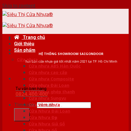
Skip to content
Trang chủ
Giới thiệu
Sản phẩm
HỆ THỐNG SHOWROOM SAIGONDOOR
Cửa nhựa
Nơi bán cửa nhựa giá tốt nhất năm 2021 tại TP. Hồ Chí Minh
Cửa nhựa ABS Hàn Quốc
Cửa nhựa cao cấp
Cửa nhựa Composite
Cửa nhựa Đài Loan
Tư vấn bán hàng
Cửa nhựa ghép thanh
0824.400.400
Cửa nhựa Sungyu
Tìm kiếm:
Cửa vòm nhựa
Cửa Nhựa Đài Loan
Cửa Nhựa Đẹp
Cửa Nhựa Giả Gỗ
Cửa Nhựa Gỗ