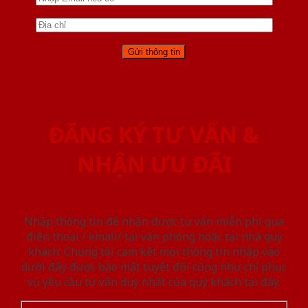
ĐĂNG KÝ TƯ VẤN &
NHẬN ƯU ĐÃI
Nhập thông tin để nhận được tư vấn miễn phí qua
điện thoại / email/ tại văn phòng hoặc tại nhà quý
khách. Chúng tôi cam kết mọi thông tin nhập vào
dưới đây được bảo mật tuyệt đối cũng như chỉ phục
vụ yêu cầu tư vấn duy nhất của quý khách tại đây.