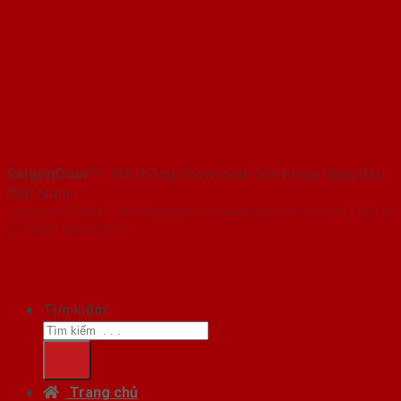
SaigonDoor™
- Hệ thống Showroom cửa nhựa hàng đầu
Việt Nam
Copyright ⓒ 2016 – 2026 SaigonDoor™ - www.bancuanhua.com | Đơn vị
chủ quản SaigonDoor
Tìm kiếm:
Trang chủ