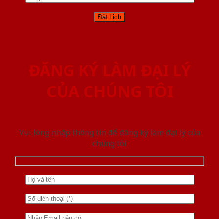
ĐĂNG KÝ LÀM ĐẠI LÝ
CỦA CHÚNG TÔI
Vui lòng nhập thông tin để đăng ký làm đại lý của
chúng tôi