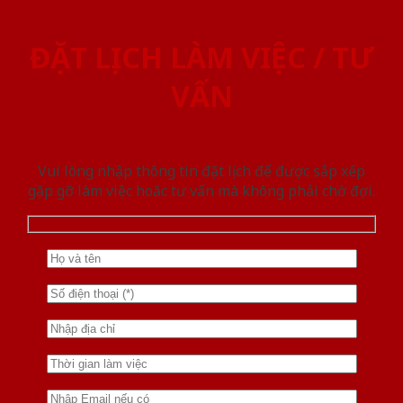
ĐẶT LỊCH LÀM VIỆC / TƯ
VẤN
Vui lòng nhập thông tin đặt lịch để được sắp xếp
gặp gỡ làm việc hoăc tư vấn mà không phải chờ đợi.