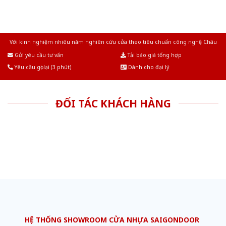
Với kinh nghiệm nhiêu năm nghiên cứu cửa theo tiêu chuẩn công nghệ Châu
Âu.Chúng tôi tự tin là nhà sản xuất & cung cấp hàng đầu tại Việt Nam!
Gửi yêu cầu tư vấn
Tải báo giá tổng hợp
Yêu cầu gọi lại (3 phút)
Dành cho đại lý
ĐỐI TÁC KHÁCH HÀNG
HỆ THỐNG SHOWROOM CỬA NHỰA SAIGONDOOR