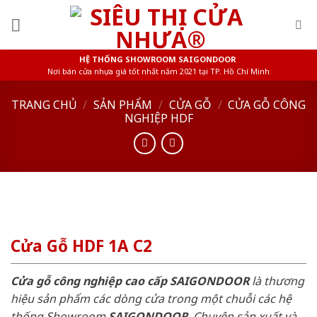
Skip
to
content
HỆ THỐNG SHOWROOM SAIGONDOOR
Nơi bán cửa nhựa giá tốt nhất năm 2021 tại TP. Hồ Chí Minh
TRANG CHỦ
/
SẢN PHẨM
/
CỬA GỖ
/
CỬA GỖ CÔNG
NGHIỆP HDF
Cửa Gỗ HDF 1A C2
Cửa gỗ công nghiệp cao cấp SAIGONDOOR
là thương
hiệu sản phẩm các dòng cửa trong một chuỗi các hệ
thống Showroom
SAIGONDOOR
. Chuyên sản xuất và