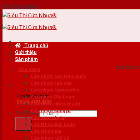
Skip to content
Trang chủ
Giới thiệu
HỆ
Sản phẩm
Nơi bán c
Cửa nhựa
Cửa nhựa ABS Hàn Quốc
Cửa nhựa cao cấp
Cửa nhựa Composite
Tư vấn bán hàng
Cửa nhựa Đài Loan
0824.400.400
Cửa nhựa ghép thanh
Cửa nhựa Sungyu
Tìm kiếm:
Cửa vòm nhựa
Cửa Nhựa Đài Loan
Cửa Nhựa Đẹp
Cửa Nhựa Giả Gỗ