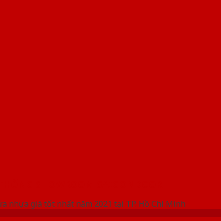
 THỐNG SHOWROOM SAIGONDOOR
ửa nhựa giá tốt nhất năm 2021 tại TP. Hồ Chí Minh