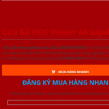
Cửa Gỗ HDF Veneer 4A sape
Cửa gỗ công nghiệp cao cấp SAIGONDOOR
là thương hi
sản xuất và phân phối những dòng cửa gỗ công nghiệp chấ
có những chính sách bán hàng
ƯU ĐÃI
CAO
đi kèm với sự
MUA HÀNG NHANH
ĐĂNG KÝ MUA HÀNG NHAN
Chúng tôi sẽ liên lạc lại với quý khách trong thời gian