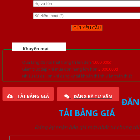
Khuyến mại
Quà tặng đồ nội thất trang trí lên đến
1.000.000đ
Giảm trực tiếp khi mua đơn hàng lớn hơn
3.000.000đ
Nhiều ưu đãi lớn khi đăng ký tài khoản thành viên thân thiết
TẢI BẢNG GIÁ
ĐĂNG KÝ TƯ VẤN
ĐĂN
TẢI BẢNG GIÁ
Đăng ký nhận báo giá mới nhất từ chúng tôi