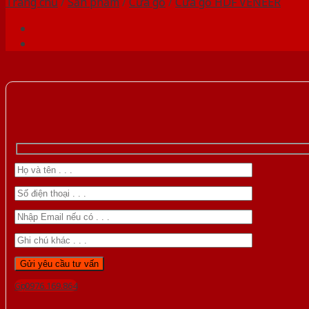
Trang chủ
/
Sản phẩm
/
Cửa gỗ
/
Cửa gỗ HDF VENEER
Gọi 0976.169.864