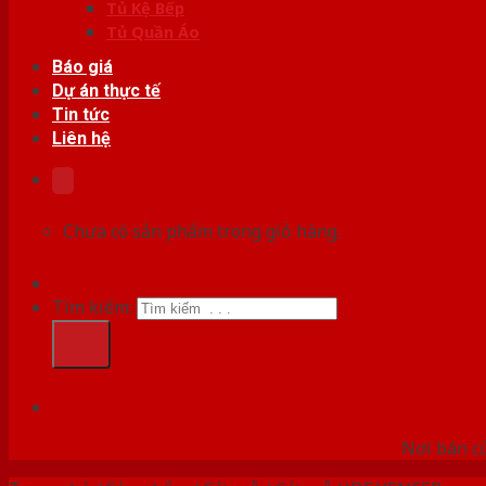
Tủ Kệ Bếp
Tủ Quần Áo
Báo giá
Dự án thực tế
Tin tức
Liên hệ
Chưa có sản phẩm trong giỏ hàng.
Tìm kiếm:
HỆ
Nơi bán c