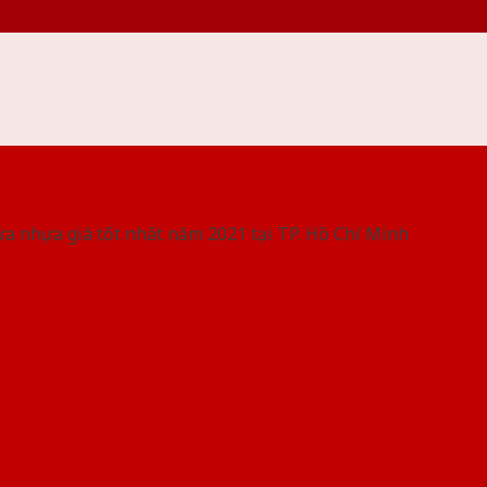
 THỐNG SHOWROOM SAIGONDOOR
ửa nhựa giá tốt nhất năm 2021 tại TP. Hồ Chí Minh