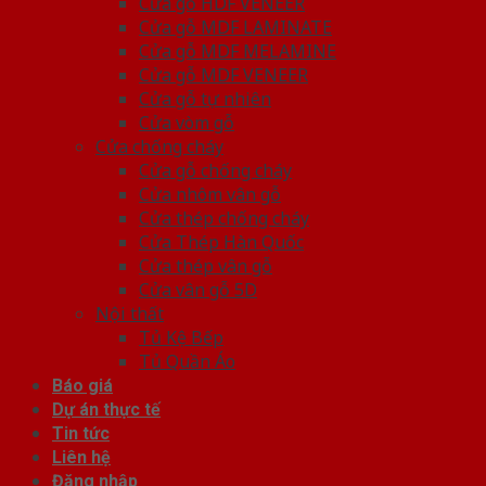
Cửa gỗ HDF VENEER
Cửa gỗ MDF LAMINATE
Cửa gỗ MDF MELAMINE
Cửa gỗ MDF VENEER
Cửa gỗ tự nhiên
Cửa vòm gỗ
Cửa chống cháy
Cửa gỗ chống cháy
Cửa nhôm vân gỗ
Cửa thép chống cháy
Cửa Thép Hàn Quốc
Cửa thép vân gỗ
Cửa vân gỗ 5D
Nội thất
Tủ Kệ Bếp
Tủ Quần Áo
Báo giá
Dự án thực tế
Tin tức
Liên hệ
Đăng nhập