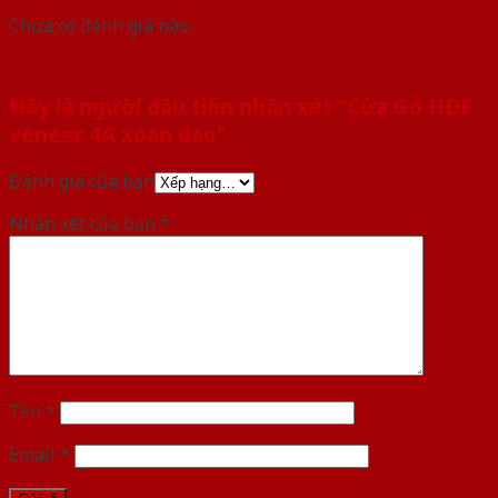
Chưa có đánh giá nào.
Hãy là người đầu tiên nhận xét “Cửa Gỗ HDF
veneer 4A xoan dao”
Đánh giá của bạn
Nhận xét của bạn
*
Tên
*
Email
*