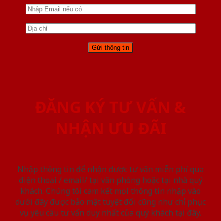
ĐĂNG KÝ TƯ VẤN &
NHẬN ƯU ĐÃI
Nhập thông tin để nhận được tư vấn miễn phí qua
điện thoại / email/ tại văn phòng hoặc tại nhà quý
khách. Chúng tôi cam kết mọi thông tin nhập vào
dưới đây được bảo mật tuyệt đối cũng như chỉ phục
vụ yêu cầu tư vấn duy nhất của quý khách tại đây.