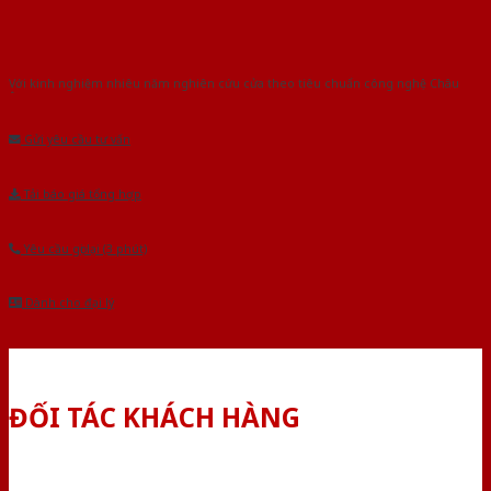
Với kinh nghiệm nhiêu năm nghiên cứu cửa theo tiêu chuẩn công nghệ Châu
Âu.Chúng tôi tự tin là nhà sản xuất & cung cấp hàng đầu tại Việt Nam!
Gửi yêu cầu tư vấn
Tải báo giá tổng hợp
Yêu cầu gọi lại (3 phút)
Dành cho đại lý
ĐỐI TÁC KHÁCH HÀNG