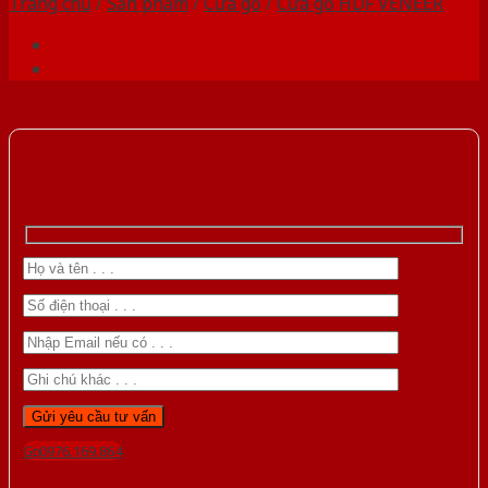
Trang chủ
/
Sản phẩm
/
Cửa gỗ
/
Cửa gỗ HDF VENEER
Gọi 0976.169.864