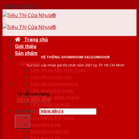
Skip to content
Trang chủ
Giới thiệu
Sản phẩm
HỆ THỐNG SHOWROOM SAIGONDOOR
Cửa nhựa
Nơi bán cửa nhựa giá tốt nhất năm 2021 tại TP. Hồ Chí Minh
Cửa nhựa ABS Hàn Quốc
Cửa nhựa cao cấp
Cửa nhựa Composite
Cửa nhựa Đài Loan
Tư vấn bán hàng
Cửa nhựa ghép thanh
0824.400.400
Cửa nhựa Sungyu
Tìm kiếm:
Cửa vòm nhựa
Cửa Nhựa Đài Loan
Cửa Nhựa Đẹp
Cửa Nhựa Giả Gỗ
Cửa Nhựa Gỗ