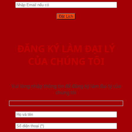
ĐĂNG KÝ LÀM ĐẠI LÝ
CỦA CHÚNG TÔI
Vui lòng nhập thông tin để đăng ký làm đại lý của
chúng tôi