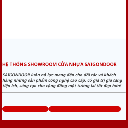
HỆ THỐNG SHOWROOM CỬA NHỰA SAIGONDOOR
SAIGONDOOR luôn nỗ lực mang đến cho đối tác và khách
hàng những sản phẩm công nghệ cao cấp, có giá trị gia tăng
tiện ích, sáng tạo cho cộng đồng một tương lai tốt đẹp hơn!
www.cuanhuagiago.com
Tổng đài tư vấn miễn phí: 0824.400.400