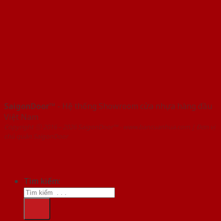
SaigonDoor™
- Hệ thống Showroom cửa nhựa hàng đầu
Việt Nam
Copyright ⓒ 2016 – 2026 SaigonDoor™ - www.bancuanhua.com | Đơn vị
chủ quản SaigonDoor
Tìm kiếm: