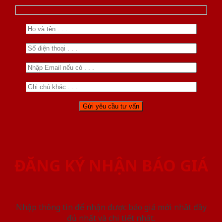
ĐĂNG KÝ NHẬN BÁO GIÁ
Nhập thông tin để nhận được báo giá mới nhât đầy
đủ nhất và chi tiết nhất.