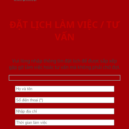
ĐẶT LỊCH LÀM VIỆC / TƯ
VẤN
Vui lòng nhập thông tin đặt lịch để được sắp xếp
gặp gỡ làm việc hoăc tư vấn mà không phải chờ đợi.