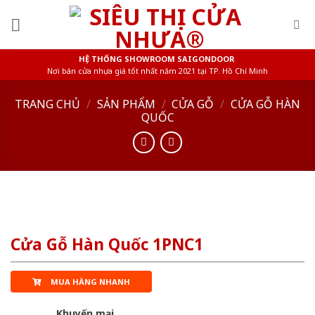
Skip
to
content
HỆ THỐNG SHOWROOM SAIGONDOOR
Nơi bán cửa nhựa giá tốt nhất năm 2021 tại TP. Hồ Chí Minh
TRANG CHỦ
/
SẢN PHẨM
/
CỬA GỖ
/
CỬA GỖ HÀN
QUỐC
Cửa Gỗ Hàn Quốc 1PNC1
MUA HÀNG NHANH
Khuyến mại