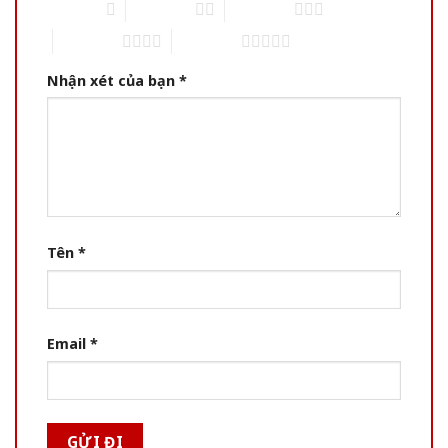
1 of 5 stars
2 of 5 stars
3 of 5 stars
4 of 5 stars
5 of 5 stars
Nhận xét của bạn
*
Tên
*
Email
*