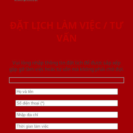
ĐẶT LỊCH LÀM VIỆC / TƯ
VẤN
Vui lòng nhập thông tin đặt lịch để được sắp xếp
gặp gỡ làm việc hoăc tư vấn mà không phải chờ đợi.