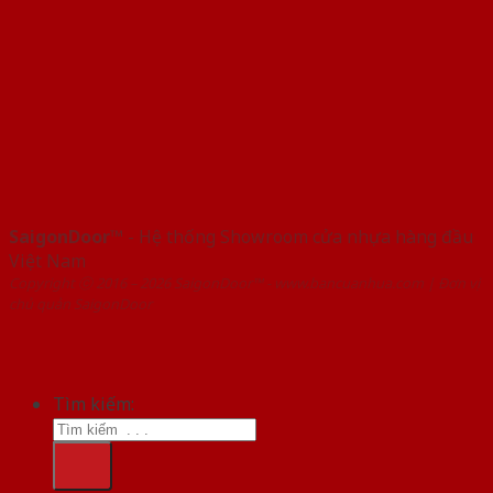
SaigonDoor™
- Hệ thống Showroom cửa nhựa hàng đầu
Việt Nam
Copyright ⓒ 2016 – 2026 SaigonDoor™ - www.bancuanhua.com | Đơn vị
chủ quản SaigonDoor
Tìm kiếm: