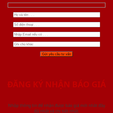
ĐĂNG KÝ NHẬN BÁO GIÁ
Nhập thông tin để nhận được báo giá mới nhât đầy
đủ nhất và chi tiết nhất.