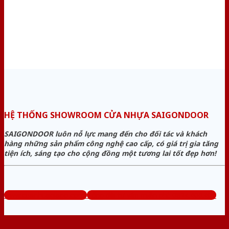
HỆ THỐNG SHOWROOM CỬA NHỰA SAIGONDOOR
SAIGONDOOR luôn nỗ lực mang đến cho đối tác và khách
hàng những sản phẩm công nghệ cao cấp, có giá trị gia tăng
tiện ích, sáng tạo cho cộng đồng một tương lai tốt đẹp hơn!
www.cuanhuagiago.com
Tổng đài tư vấn miễn phí: 0824.400.400