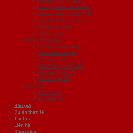
Cửa gỗ HDF VENEER
Cửa gỗ MDF LAMINATE
Cửa gỗ MDF MELAMINE
Cửa gỗ MDF VENEER
Cửa gỗ tự nhiên
Cửa vòm gỗ
Cửa chống cháy
Cửa gỗ chống cháy
Cửa nhôm vân gỗ
Cửa thép chống cháy
Cửa Thép Hàn Quốc
Cửa thép vân gỗ
Cửa vân gỗ 5D
Nội thất
Tủ Kệ Bếp
Tủ Quần Áo
Báo giá
Dự án thực tế
Tin tức
Liên hệ
Đăng nhập