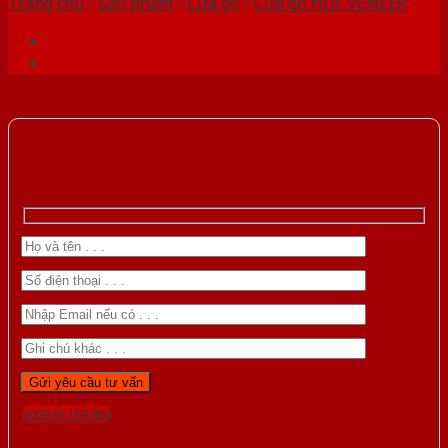
Trang chủ
/
Sản phẩm
/
Cửa gỗ
/
Cửa gỗ HDF VENEER
Gọi 0976.169.864