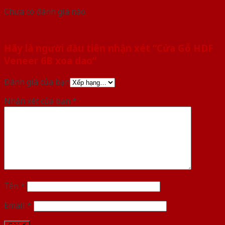
Chưa có đánh giá nào.
Hãy là người đầu tiên nhận xét “Cửa Gỗ HDF
Veneer 6B xoa dao”
Đánh giá của bạn
Nhận xét của bạn
*
Tên
*
Email
*