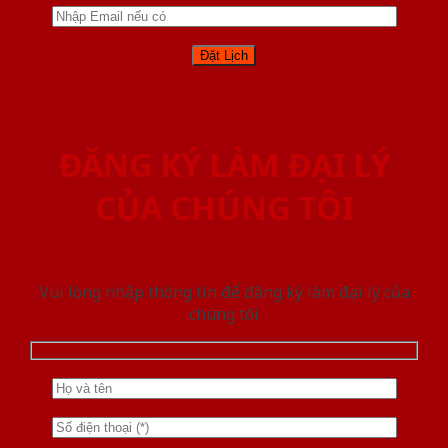
ĐĂNG KÝ LÀM ĐẠI LÝ
CỦA CHÚNG TÔI
Vui lòng nhập thông tin để đăng ký làm đại lý của
chúng tôi