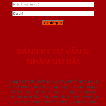
ĐĂNG KÝ TƯ VẤN &
NHẬN ƯU ĐÃI
Nhập thông tin để nhận được tư vấn miễn phí qua
điện thoại / email/ tại văn phòng hoặc tại nhà quý
khách. Chúng tôi cam kết mọi thông tin nhập vào
dưới đây được bảo mật tuyệt đối cũng như chỉ phục
vụ yêu cầu tư vấn duy nhất của quý khách tại đây.