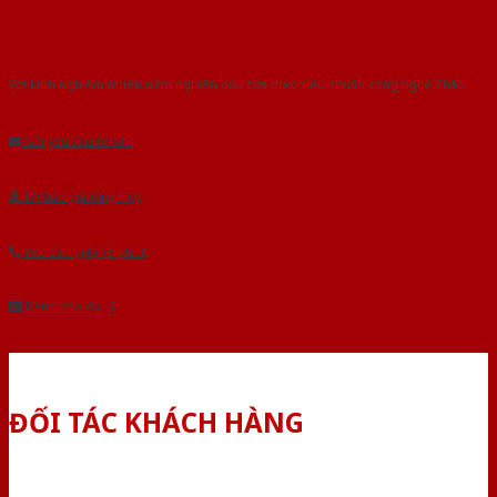
Với kinh nghiệm nhiêu năm nghiên cứu cửa theo tiêu chuẩn công nghệ Châu
Âu.Chúng tôi tự tin là nhà sản xuất & cung cấp hàng đầu tại Việt Nam!
Gửi yêu cầu tư vấn
Tải báo giá tổng hợp
Yêu cầu gọi lại (3 phút)
Dành cho đại lý
ĐỐI TÁC KHÁCH HÀNG