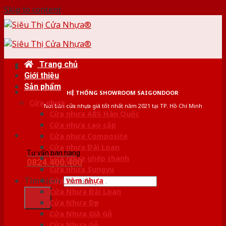
Skip to content
Trang chủ
Giới thiệu
Sản phẩm
HỆ THỐNG SHOWROOM SAIGONDOOR
Cửa nhựa
Nơi bán cửa nhựa giá tốt nhất năm 2021 tại TP. Hồ Chí Minh
Cửa nhựa ABS Hàn Quốc
Cửa nhựa cao cấp
Cửa nhựa Composite
Cửa nhựa Đài Loan
Tư vấn bán hàng
Cửa nhựa ghép thanh
0824.400.400
Cửa nhựa Sungyu
Tìm kiếm:
Cửa vòm nhựa
Cửa Nhựa Đài Loan
Cửa Nhựa Đẹp
Cửa Nhựa Giả Gỗ
Cửa Nhựa Gỗ