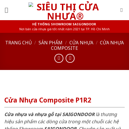
Skip
to
content
HỆ THỐNG SHOWROOM SAIGONDOOR
Nơi bán cửa nhựa giá tốt nhất năm 2021 tại TP. Hồ Chí Minh
TRANG CHỦ
/
SẢN PHẨM
/
CỬA NHỰA
/
CỬA NHỰA
COMPOSITE
Cửa Nhựa Composite P1R2
Cửa nhựa và nhựa gỗ tại SAIGONDOOR
là thương
hiệu sản phẩm các dòng cửa trong một chuỗi các hệ
thống Showroom
SAIGONDOOR
. Chuyên sản xuất và