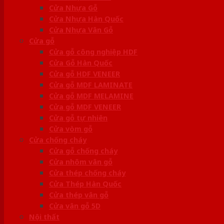
Cửa Nhựa Gỗ
Cửa Nhựa Hàn Quốc
Cửa Nhựa Vân Gỗ
Cửa gỗ
Cửa gỗ công nghiệp HDF
Cửa Gỗ Hàn Quốc
Cửa gỗ HDF VENEER
Cửa gỗ MDF LAMINATE
Cửa gỗ MDF MELAMINE
Cửa gỗ MDF VENEER
Cửa gỗ tự nhiên
Cửa vòm gỗ
Cửa chống cháy
Cửa gỗ chống cháy
Cửa nhôm vân gỗ
Cửa thép chống cháy
Cửa Thép Hàn Quốc
Cửa thép vân gỗ
Cửa vân gỗ 5D
Nội thất