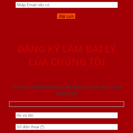
ĐĂNG KÝ LÀM ĐẠI LÝ
CỦA CHÚNG TÔI
Vui lòng nhập thông tin để đăng ký làm đại lý của
chúng tôi