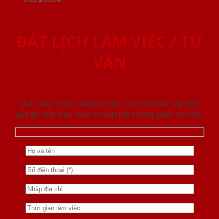
ĐẶT LỊCH LÀM VIỆC / TƯ
VẤN
Vui lòng nhập thông tin đặt lịch để được sắp xếp
gặp gỡ làm việc hoăc tư vấn mà không phải chờ đợi.