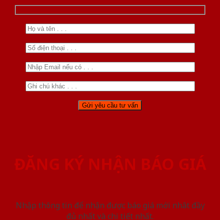
ĐĂNG KÝ NHẬN BÁO GIÁ
Nhập thông tin để nhận được báo giá mới nhât đầy
đủ nhất và chi tiết nhất.