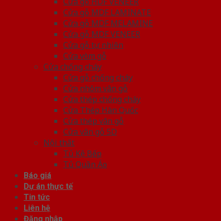
Cửa gỗ HDF VENEER
Cửa gỗ MDF LAMINATE
Cửa gỗ MDF MELAMINE
Cửa gỗ MDF VENEER
Cửa gỗ tự nhiên
Cửa vòm gỗ
Cửa chống cháy
Cửa gỗ chống cháy
Cửa nhôm vân gỗ
Cửa thép chống cháy
Cửa Thép Hàn Quốc
Cửa thép vân gỗ
Cửa vân gỗ 5D
Nội thất
Tủ Kệ Bếp
Tủ Quần Áo
Báo giá
Dự án thực tế
Tin tức
Liên hệ
Đăng nhập