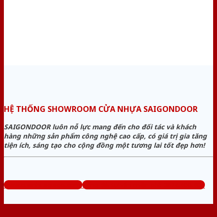
HỆ THỐNG SHOWROOM CỬA NHỰA SAIGONDOOR
SAIGONDOOR luôn nỗ lực mang đến cho đối tác và khách
hàng những sản phẩm công nghệ cao cấp, có giá trị gia tăng
tiện ích, sáng tạo cho cộng đồng một tương lai tốt đẹp hơn!
www.cuanhuagiago.com
Tổng đài tư vấn miễn phí: 0824.400.400