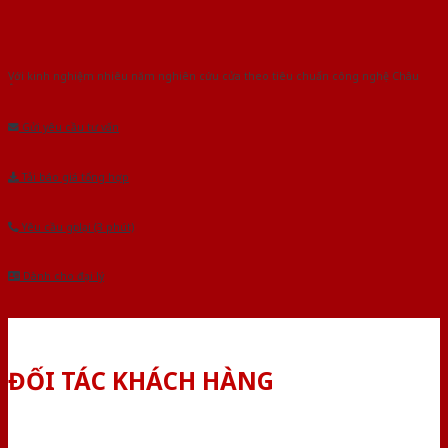
Với kinh nghiệm nhiêu năm nghiên cứu cửa theo tiêu chuẩn công nghệ Châu
Âu.Chúng tôi tự tin là nhà sản xuất & cung cấp hàng đầu tại Việt Nam!
Gửi yêu cầu tư vấn
Tải báo giá tổng hợp
Yêu cầu gọi lại (3 phút)
Dành cho đại lý
ĐỐI TÁC KHÁCH HÀNG