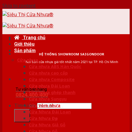
Skip to content
Trang chủ
Giới thiệu
Sản phẩm
HỆ THỐNG SHOWROOM SAIGONDOOR
Cửa nhựa
Nơi bán cửa nhựa giá tốt nhất năm 2021 tại TP. Hồ Chí Minh
Cửa nhựa ABS Hàn Quốc
Cửa nhựa cao cấp
Cửa nhựa Composite
Cửa nhựa Đài Loan
Tư vấn bán hàng
Cửa nhựa ghép thanh
0824.400.400
Cửa nhựa Sungyu
Tìm kiếm:
Cửa vòm nhựa
Cửa Nhựa Đài Loan
Cửa Nhựa Đẹp
Cửa Nhựa Giả Gỗ
Cửa Nhựa Gỗ