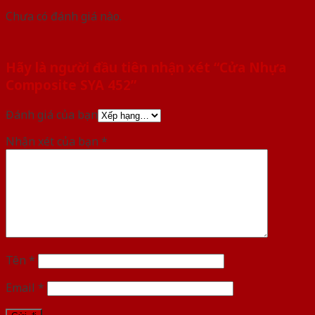
Chưa có đánh giá nào.
Hãy là người đầu tiên nhận xét “Cửa Nhựa
Composite SYA 452”
Đánh giá của bạn
Nhận xét của bạn
*
Tên
*
Email
*