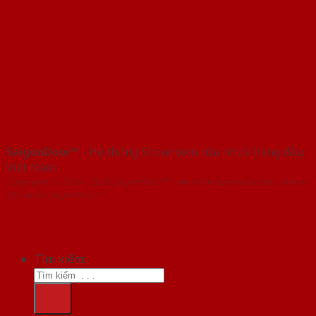
SaigonDoor™
- Hệ thống Showroom cửa nhựa hàng đầu
Việt Nam
Copyright ⓒ 2016 – 2026 SaigonDoor™ - www.bancuanhua.com | Đơn vị
chủ quản SaigonDoor
Tìm kiếm: