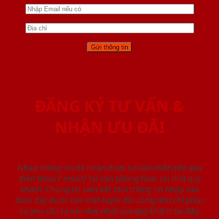
ĐĂNG KÝ TƯ VẤN &
NHẬN ƯU ĐÃI
Nhập thông tin để nhận được tư vấn miễn phí qua
điện thoại / email/ tại văn phòng hoặc tại nhà quý
khách. Chúng tôi cam kết mọi thông tin nhập vào
dưới đây được bảo mật tuyệt đối cũng như chỉ phục
vụ yêu cầu tư vấn duy nhất của quý khách tại đây.