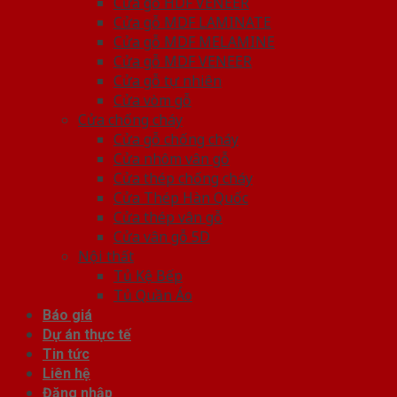
Cửa gỗ HDF VENEER
Cửa gỗ MDF LAMINATE
Cửa gỗ MDF MELAMINE
Cửa gỗ MDF VENEER
Cửa gỗ tự nhiên
Cửa vòm gỗ
Cửa chống cháy
Cửa gỗ chống cháy
Cửa nhôm vân gỗ
Cửa thép chống cháy
Cửa Thép Hàn Quốc
Cửa thép vân gỗ
Cửa vân gỗ 5D
Nội thất
Tủ Kệ Bếp
Tủ Quần Áo
Báo giá
Dự án thực tế
Tin tức
Liên hệ
Đăng nhập