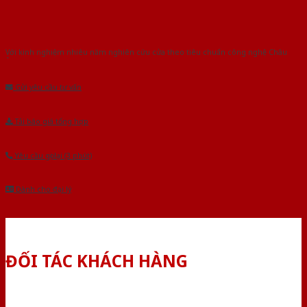
Với kinh nghiệm nhiêu năm nghiên cứu cửa theo tiêu chuẩn công nghệ Châu
Âu.Chúng tôi tự tin là nhà sản xuất & cung cấp hàng đầu tại Việt Nam!
Gửi yêu cầu tư vấn
Tải báo giá tổng hợp
Yêu cầu gọi lại (3 phút)
Dành cho đại lý
ĐỐI TÁC KHÁCH HÀNG