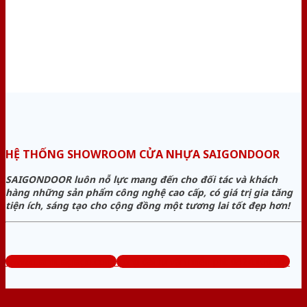
HỆ THỐNG SHOWROOM CỬA NHỰA SAIGONDOOR
SAIGONDOOR luôn nỗ lực mang đến cho đối tác và khách
hàng những sản phẩm công nghệ cao cấp, có giá trị gia tăng
tiện ích, sáng tạo cho cộng đồng một tương lai tốt đẹp hơn!
www.cuanhuagiago.com
Tổng đài tư vấn miễn phí: 0824.400.400