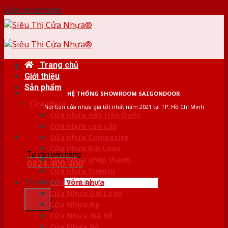
Skip to content
Trang chủ
Giới thiệu
Sản phẩm
HỆ THỐNG SHOWROOM SAIGONDOOR
Cửa nhựa
Nơi bán cửa nhựa giá tốt nhất năm 2021 tại TP. Hồ Chí Minh
Cửa nhựa ABS Hàn Quốc
Cửa nhựa cao cấp
Cửa nhựa Composite
Cửa nhựa Đài Loan
Tư vấn bán hàng
Cửa nhựa ghép thanh
0824.400.400
Cửa nhựa Sungyu
Tìm kiếm:
Cửa vòm nhựa
Cửa Nhựa Đài Loan
Cửa Nhựa Đẹp
Cửa Nhựa Giả Gỗ
Cửa Nhựa Gỗ