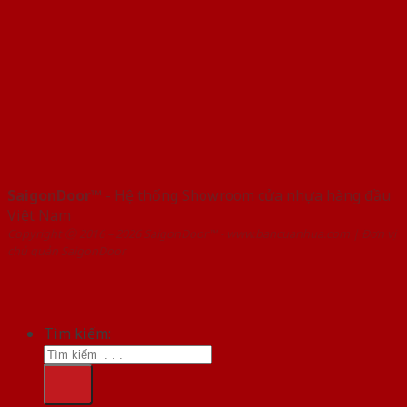
SaigonDoor™
- Hệ thống Showroom cửa nhựa hàng đầu
Việt Nam
Copyright ⓒ 2016 – 2026 SaigonDoor™ - www.bancuanhua.com | Đơn vị
chủ quản SaigonDoor
Tìm kiếm: