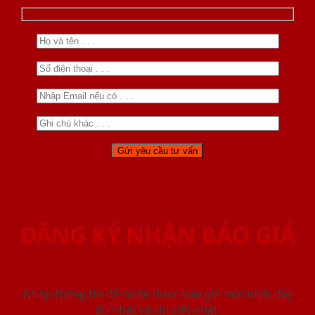
ĐĂNG KÝ NHẬN BÁO GIÁ
Nhập thông tin để nhận được báo giá mới nhât đầy
đủ nhất và chi tiết nhất.