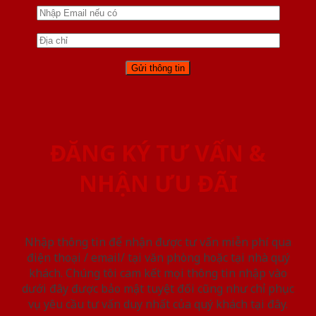
ĐĂNG KÝ TƯ VẤN &
NHẬN ƯU ĐÃI
Nhập thông tin để nhận được tư vấn miễn phí qua
điện thoại / email/ tại văn phòng hoặc tại nhà quý
khách. Chúng tôi cam kết mọi thông tin nhập vào
dưới đây được bảo mật tuyệt đối cũng như chỉ phục
vụ yêu cầu tư vấn duy nhất của quý khách tại đây.