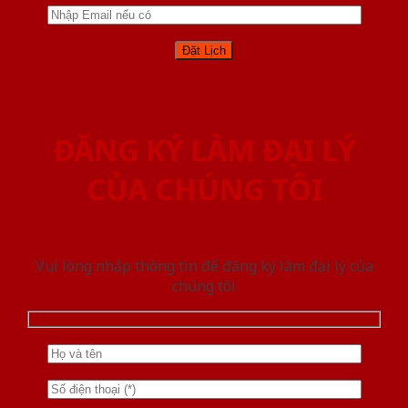
ĐĂNG KÝ LÀM ĐẠI LÝ
CỦA CHÚNG TÔI
Vui lòng nhập thông tin để đăng ký làm đại lý của
chúng tôi