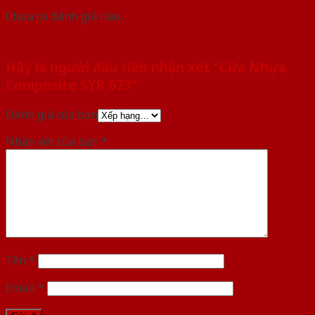
Chưa có đánh giá nào.
Hãy là người đầu tiên nhận xét “Cửa Nhựa
Composite SYB 673”
Đánh giá của bạn
Nhận xét của bạn
*
Tên
*
Email
*