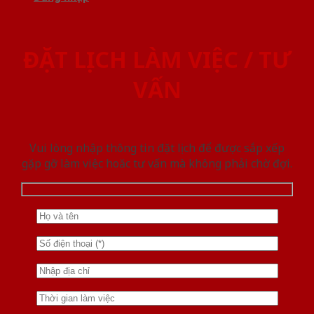
ĐẶT LỊCH LÀM VIỆC / TƯ
VẤN
Vui lòng nhập thông tin đặt lịch để được sắp xếp
gặp gỡ làm việc hoăc tư vấn mà không phải chờ đợi.