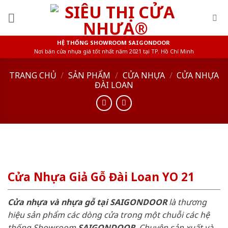
Skip
to
content
HỆ THỐNG SHOWROOM SAIGONDOOR
Nơi bán cửa nhựa giá tốt nhất năm 2021 tại TP. Hồ Chí Minh
TRANG CHỦ
/
SẢN PHẨM
/
CỬA NHỰA
/
CỬA NHỰA
ĐÀI LOAN
Cửa Nhựa Giả Gỗ Đài Loan YO 21
Cửa nhựa và nhựa gỗ tại SAIGONDOOR
là thương
hiệu sản phẩm các dòng cửa trong một chuỗi các hệ
thống Showroom
SAIGONDOOR
. Chuyên sản xuất và