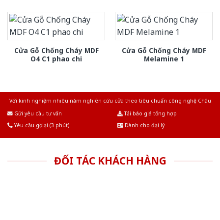
Cửa Gỗ Chống Cháy MDF
Cửa Gỗ Chống Cháy MDF
O4 C1 phao chi
Melamine 1
Với kinh nghiệm nhiêu năm nghiên cứu cửa theo tiêu chuẩn công nghệ Châu
Âu.Chúng tôi tự tin là nhà sản xuất & cung cấp hàng đầu tại Việt Nam!
Gửi yêu cầu tư vấn
Tải báo giá tổng hợp
Yêu cầu gọi lại (3 phút)
Dành cho đại lý
ĐỐI TÁC KHÁCH HÀNG