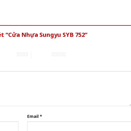
xét “Cửa Nhựa Sungyu SYB 752”
of 5 stars
5 of 5 stars
Email
*