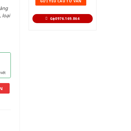
hàng
 loại
Gọi 0976.169.864
hiết
N