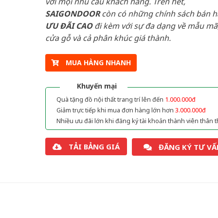
với mọi nhu cầu khách hàng. Trên hết,
SAIGONDOOR
còn có những chính sách bán 
ƯU ĐÃI
CAO
đi kèm với sự đa dạng về mẫu mã,
cửa gỗ và cả phân khúc giá thành.
MUA HÀNG NHANH
Khuyến mại
Quà tặng đồ nội thất trang trí lên đến
1.000.000đ
Giảm trực tiếp khi mua đơn hàng lớn hơn
3.000.000đ
Nhiều ưu đãi lớn khi đăng ký tài khoản thành viên thân t
TẢI BẢNG GIÁ
ĐĂNG KÝ TƯ VẤ