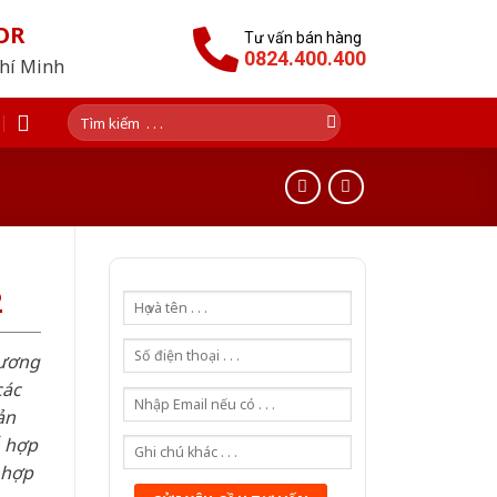
OR
Tư vấn bán hàng
0824.400.400
Chí Minh
Tìm
kiếm:
2
hương
các
ản
ỗ hợp
 hợp