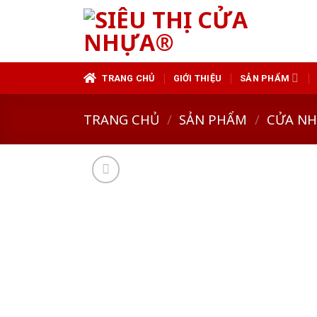
Skip
to
content
TRANG CHỦ
GIỚI THIỆU
SẢN PHẨM
TRANG CHỦ
/
SẢN PHẨM
/
CỬA N