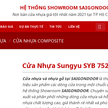
HỆ THỐNG SHOWROOM SAIGONDO
Nơi bán cửa nhựa giá tốt nhất năm 2021 tại TP. Hồ 
BÁO GIÁ
DỰ ÁN THỰC TẾ
TIN TỨC
LIÊN HỆ
HỰA
/
CỬA NHỰA COMPOSITE
Cửa Nhựa Sungyu SYB 75
Cửa nhựa và nhựa gỗ tại SAIGONDOOR
là t
hiệu sản phẩm các dòng cửa trong một chuỗi 
hệ thống Showroom
SAIGONDOOR
. Chuyên s
xuất và phân phối những dòng cửa nhựa và h
nhựa chất lượng cao, giá thành rẻ nhất và phù