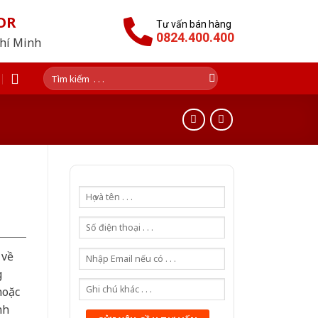
OR
Tư vấn bán hàng
0824.400.400
Chí Minh
Tìm
kiếm:
 về
g
hoặc
nh