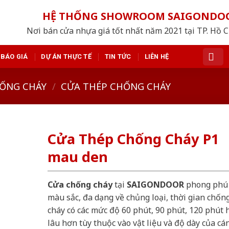
HỆ THỐNG SHOWROOM SAIGONDO
Nơi bán cửa nhựa giá tốt nhất năm 2021 tại TP. Hồ 
BÁO GIÁ
DỰ ÁN THỰC TẾ
TIN TỨC
LIÊN HỆ
ỐNG CHÁY
/
CỬA THÉP CHỐNG CHÁY
Cửa Thép Chống Cháy P1
mau den
Cửa chống cháy
tại
SAIGONDOOR
phong phú
màu sắc, đa dạng về chủng loại, thời gian chốn
cháy có các mức độ 60 phút, 90 phút, 120 phút 
lâu hơn tùy thuộc vào vật liệu và độ dày của cá