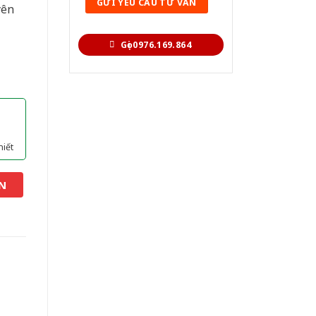
yên
Gọi 0976.169.864
hiết
N