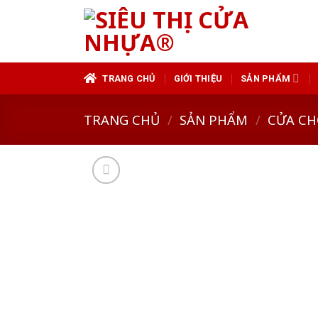
Skip
to
content
TRANG CHỦ
GIỚI THIỆU
SẢN PHẨM
TRANG CHỦ
/
SẢN PHẨM
/
CỬA CH