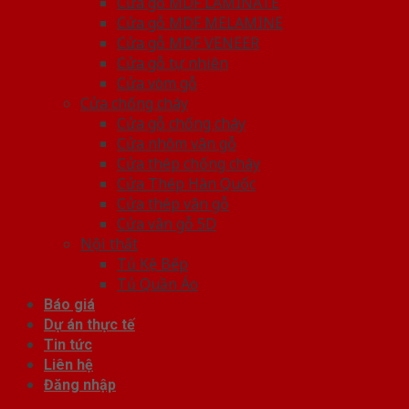
Cửa gỗ MDF LAMINATE
Cửa gỗ MDF MELAMINE
Cửa gỗ MDF VENEER
Cửa gỗ tự nhiên
Cửa vòm gỗ
Cửa chống cháy
Cửa gỗ chống cháy
Cửa nhôm vân gỗ
Cửa thép chống cháy
Cửa Thép Hàn Quốc
Cửa thép vân gỗ
Cửa vân gỗ 5D
Nội thất
Tủ Kệ Bếp
Tủ Quần Áo
Báo giá
Dự án thực tế
Tin tức
Liên hệ
Đăng nhập