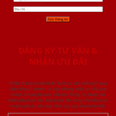
ĐĂNG KÝ TƯ VẤN &
NHẬN ƯU ĐÃI
Nhập thông tin để nhận được tư vấn miễn phí qua
điện thoại / email/ tại văn phòng hoặc tại nhà quý
khách. Chúng tôi cam kết mọi thông tin nhập vào
dưới đây được bảo mật tuyệt đối cũng như chỉ phục
vụ yêu cầu tư vấn duy nhất của quý khách tại đây.