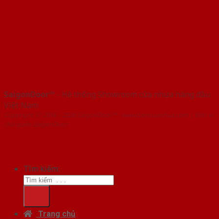
SaigonDoor™
- Hệ thống Showroom cửa nhựa hàng đầu
Việt Nam
Copyright ⓒ 2016 – 2026 SaigonDoor™ - www.bancuanhua.com | Đơn vị
chủ quản SaigonDoor
Tìm kiếm:
Trang chủ