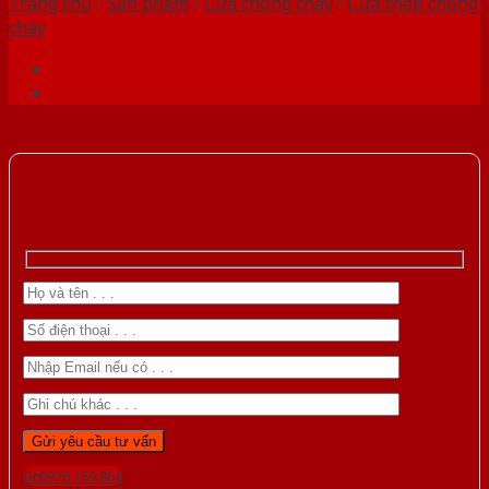
Trang chủ
/
Sản phẩm
/
Cửa chống cháy
/
Cửa thép chống
cháy
Gọi 0976.169.864