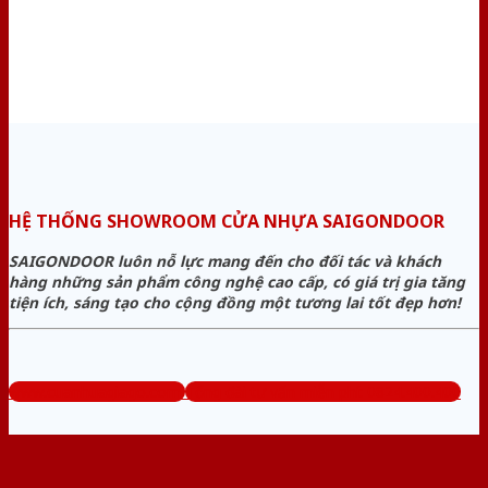
HỆ THỐNG SHOWROOM CỬA NHỰA SAIGONDOOR
SAIGONDOOR luôn nỗ lực mang đến cho đối tác và khách
hàng những sản phẩm công nghệ cao cấp, có giá trị gia tăng
tiện ích, sáng tạo cho cộng đồng một tương lai tốt đẹp hơn!
www.cuanhuagiago.com
Tổng đài tư vấn miễn phí: 0824.400.400