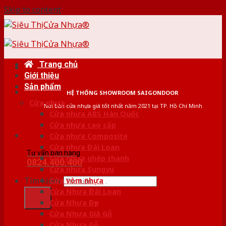
Skip to content
Trang chủ
Giới thiệu
Sản phẩm
HỆ THỐNG SHOWROOM SAIGONDOOR
Cửa nhựa
Nơi bán cửa nhựa giá tốt nhất năm 2021 tại TP. Hồ Chí Minh
Cửa nhựa ABS Hàn Quốc
Cửa nhựa cao cấp
Cửa nhựa Composite
Cửa nhựa Đài Loan
Tư vấn bán hàng
Cửa nhựa ghép thanh
0824.400.400
Cửa nhựa Sungyu
Tìm kiếm:
Cửa vòm nhựa
Cửa Nhựa Đài Loan
Cửa Nhựa Đẹp
Cửa Nhựa Giả Gỗ
Cửa Nhựa Gỗ