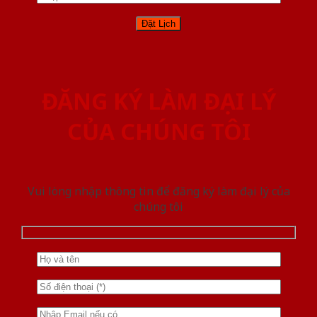
ĐĂNG KÝ LÀM ĐẠI LÝ
CỦA CHÚNG TÔI
Vui lòng nhập thông tin để đăng ký làm đại lý của
chúng tôi