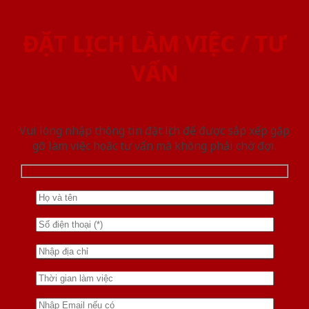
ĐẶT LỊCH LÀM VIỆC / TƯ
VẤN
Vui lòng nhập thông tin đặt lịch để được sắp xếp gặp
gỡ làm việc hoăc tư vấn mà không phải chờ đợi.