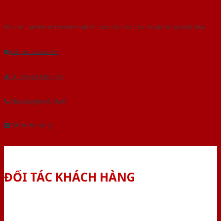
Với kinh nghiệm nhiêu năm nghiên cứu cửa theo tiêu chuẩn công nghệ Châu
Âu.Chúng tôi tự tin là nhà sản xuất & cung cấp hàng đầu tại Việt Nam!
Gửi yêu cầu tư vấn
Tải báo giá tổng hợp
Yêu cầu gọi lại (3 phút)
Dành cho đại lý
ĐỐI TÁC KHÁCH HÀNG