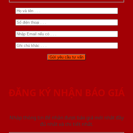
ĐĂNG KÝ NHẬN BÁO GIÁ
Nhập thông tin để nhận được báo giá mới nhât đầy
đủ nhất và chi tiết nhất.