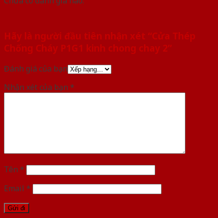
Chưa có đánh giá nào.
Hãy là người đầu tiên nhận xét “Cửa Thép
Chống Cháy P1G1 kinh chong chay 2”
Đánh giá của bạn
Nhận xét của bạn
*
Tên
*
Email
*