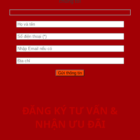
chúng tôi
ĐĂNG KÝ TƯ VẤN &
NHẬN ƯU ĐÃI