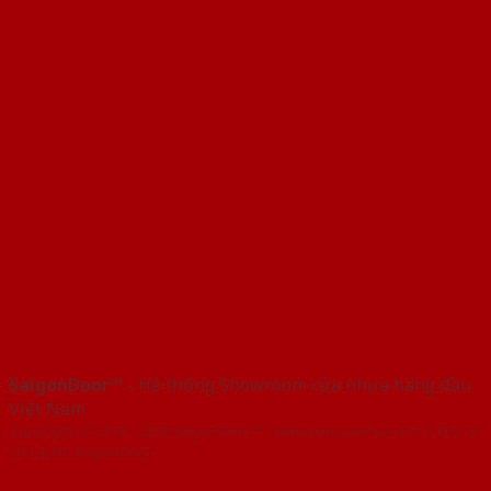
SaigonDoor™
- Hệ thống Showroom cửa nhựa hàng đầu
Việt Nam
Copyright ⓒ 2016 – 2026 SaigonDoor™ - www.bancuanhua.com | Đơn vị
chủ quản SaigonDoor