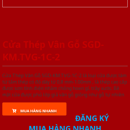
Cửa Thép Vân Gỗ SGD-
KM.TVG-1C-2
Cửa Thép Vân Gỗ SGD-KM.TVG-1C-2 là loại cửa được làm
từ tấm thép có độ dày từ 0,8 mm-1.00mm , là thép cao cấp
được sơn tĩnh điện nhằm chống hoen gỉ, trầy xước. Bề
mặt cửa được phủ lớp giả vân gỗ giống như gỗ tự nhiên
MUA HÀNG NHANH
ĐĂNG KÝ
MUA HÀNG NHANH