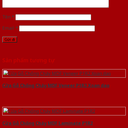
Tên
*
Email
*
Sản phẩm tương tự
Cửa Gỗ Chống Cháy MDF Veneer P1R2 Xoan dao
Cửa Gỗ Chống Cháy MDF Laminate P1R2