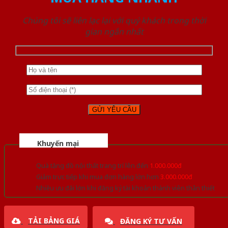
Chúng tôi sẽ liên lạc lại với quý khách trong thời
gian ngắn nhất
Khuyến mại
Quà tặng đồ nội thất trang trí lên đến
1.000.000đ
Giảm trực tiếp khi mua đơn hàng lớn hơn
3.000.000đ
Nhiều ưu đãi lớn khi đăng ký tài khoản thành viên thân thiết
TẢI BẢNG GIÁ
ĐĂNG KÝ TƯ VẤN