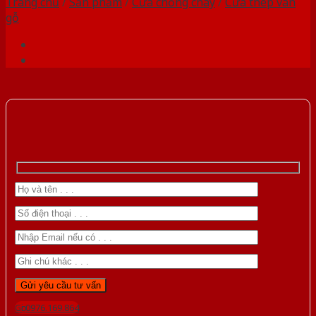
Trang chủ
/
Sản phẩm
/
Cửa chống cháy
/
Cửa thép vân
gỗ
Gọi 0976.169.864