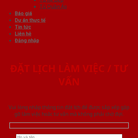
Tủ Quần Áo
Báo giá
Dự án thực tế
Tin tức
Liên hệ
Đăng nhập
ĐẶT LỊCH LÀM VIỆC / TƯ
VẤN
Vui lòng nhập thông tin đặt lịch để được sắp xếp gặp
gỡ làm việc hoăc tư vấn mà không phải chờ đợi.