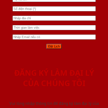
ĐĂNG KÝ LÀM ĐẠI LÝ
CỦA CHÚNG TÔI
Vui lòng nhập thông tin để đăng ký làm đại lý của