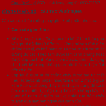
Cửa thép vân gỗ
SGD 1 chất lượng hàng đầu 0933.707707
CỬA THÉP VÂN GỖ
– CẤU TẠO VÀ SỬ DỤNG
Cấu tạo cửa thép chống cháy gồm 5 bộ phận như sau:
Cánh cửa
gồm 3 lớp
Bề mặt ngoài cùng được tạo nên bởi 2 tấm thép phủ
vân gỗ có độ dày từ 0.7mm – 1.2m phủ sơn tĩnh điện
chống han gỉ, có khả năng chịu lực và chịu được nhiệt
cường độ cao. Thép tấm được làm cánh phẳng hoặc
được dập tạo hình Pano cho mẫu cửa thêm đa dạng
cho thiết kế trong không gian nội thất từ hiện đại
đến cổ điển.
Lớp lõi ở giữa là lõi chống cháy được tạo từ chất
liệu Honeycomb paper hoặc tấm eron 2 mặt ở giữa
kèm Rockwool bông thủy tinh chuyên dùng để cách
âm, cách nhiệt, tạo độ cứng. Lớp lõi chống cháy sử
dụng để ngăn và giảm bức xạ nhiệt của đám cháy
truyền qua mặt bên ngoài của cánh cửa.