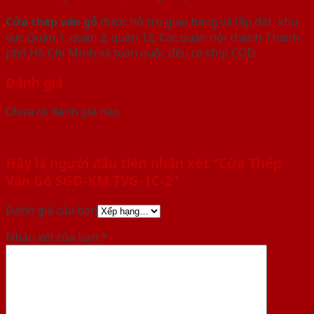
Cửa thép vân gỗ
được hỗ trợ giao hàng và lắp đặt khu
vực Quận 1, quận 2, quận 12, Các quận nội thành Thành
phố Hồ Chí Minh và toàn quốc đều có ship COD.
Đánh giá
Chưa có đánh giá nào.
Hãy là người đầu tiên nhận xét “Cửa Thép
Vân Gỗ SGD-KM.TVG-1C-2”
Đánh giá của bạn
Nhận xét của bạn
*