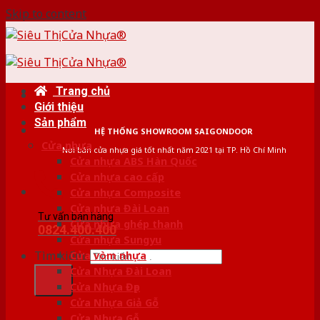
Skip to content
Trang chủ
Giới thiệu
Sản phẩm
HỆ THỐNG SHOWROOM SAIGONDOOR
Cửa nhựa
Nơi bán cửa nhựa giá tốt nhất năm 2021 tại TP. Hồ Chí Minh
Cửa nhựa ABS Hàn Quốc
Cửa nhựa cao cấp
Cửa nhựa Composite
Cửa nhựa Đài Loan
Tư vấn bán hàng
Cửa nhựa ghép thanh
0824.400.400
Cửa nhựa Sungyu
Tìm kiếm:
Cửa vòm nhựa
Cửa Nhựa Đài Loan
Cửa Nhựa Đẹp
Cửa Nhựa Giả Gỗ
Cửa Nhựa Gỗ