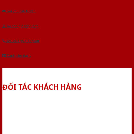
Gửi yêu cầu tư vấn
Tải báo giá tổng hợp
Yêu cầu gọi lại (3 phút)
Dành cho đại lý
ĐỐI TÁC KHÁCH HÀNG