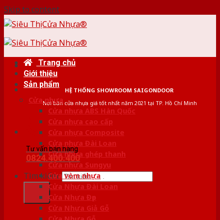
Skip to content
Trang chủ
Giới thiệu
Sản phẩm
HỆ THỐNG SHOWROOM SAIGONDOOR
Cửa nhựa
Nơi bán cửa nhựa giá tốt nhất năm 2021 tại TP. Hồ Chí Minh
Cửa nhựa ABS Hàn Quốc
Cửa nhựa cao cấp
Cửa nhựa Composite
Cửa nhựa Đài Loan
Tư vấn bán hàng
Cửa nhựa ghép thanh
0824.400.400
Cửa nhựa Sungyu
Tìm kiếm:
Cửa vòm nhựa
Cửa Nhựa Đài Loan
Cửa Nhựa Đẹp
Cửa Nhựa Giả Gỗ
Cửa Nhựa Gỗ