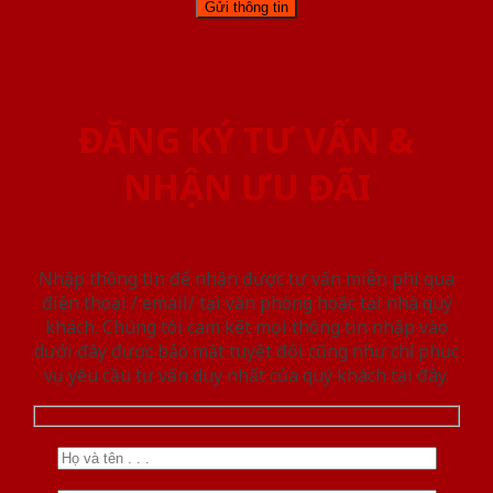
ĐĂNG KÝ TƯ VẤN &
NHẬN ƯU ĐÃI
Nhập thông tin để nhận được tư vấn miễn phí qua
điện thoại / email/ tại văn phòng hoặc tại nhà quý
khách. Chúng tôi cam kết mọi thông tin nhập vào
dưới đây được bảo mật tuyệt đối cũng như chỉ phục
vụ yêu cầu tư vấn duy nhất của quý khách tại đây.