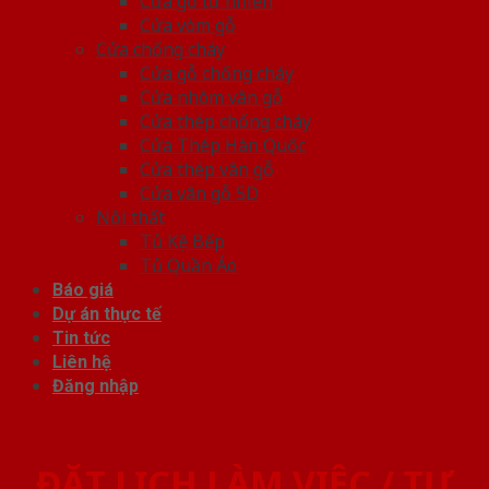
Cửa gỗ tự nhiên
Cửa vòm gỗ
Cửa chống cháy
Cửa gỗ chống cháy
Cửa nhôm vân gỗ
Cửa thép chống cháy
Cửa Thép Hàn Quốc
Cửa thép vân gỗ
Cửa vân gỗ 5D
Nội thất
Tủ Kệ Bếp
Tủ Quần Áo
Báo giá
Dự án thực tế
Tin tức
Liên hệ
Đăng nhập
ĐẶT LỊCH LÀM VIỆC / TƯ