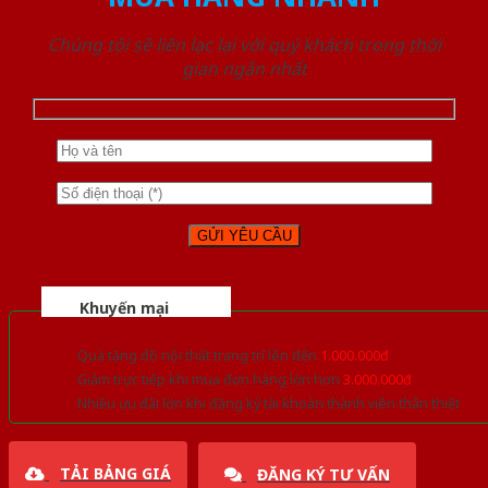
Chúng tôi sẽ liên lạc lại với quý khách trong thời
gian ngắn nhất
Khuyến mại
Quà tặng đồ nội thất trang trí lên đến
1.000.000đ
Giảm trực tiếp khi mua đơn hàng lớn hơn
3.000.000đ
Nhiều ưu đãi lớn khi đăng ký tài khoản thành viên thân thiết
TẢI BẢNG GIÁ
ĐĂNG KÝ TƯ VẤN