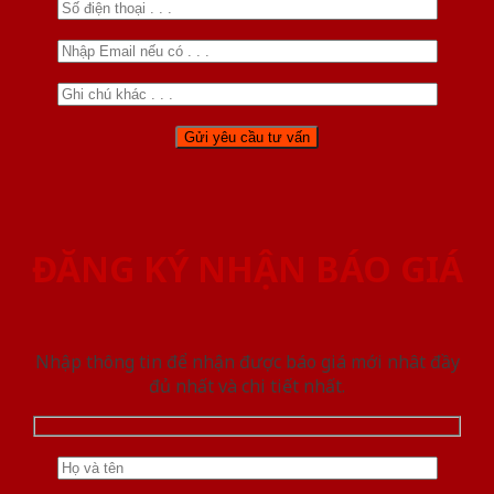
ĐĂNG KÝ NHẬN BÁO GIÁ
Nhập thông tin để nhận được báo giá mới nhât đầy
đủ nhất và chi tiết nhất.