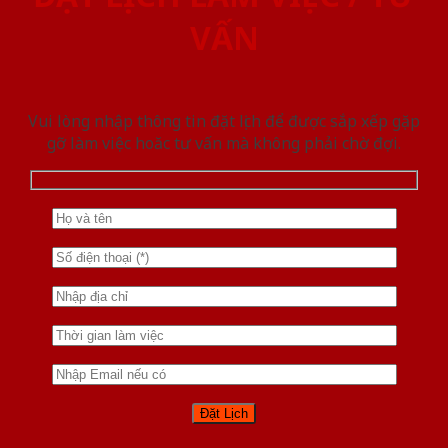
VẤN
Vui lòng nhập thông tin đặt lịch để được sắp xếp gặp
gỡ làm việc hoăc tư vấn mà không phải chờ đợi.