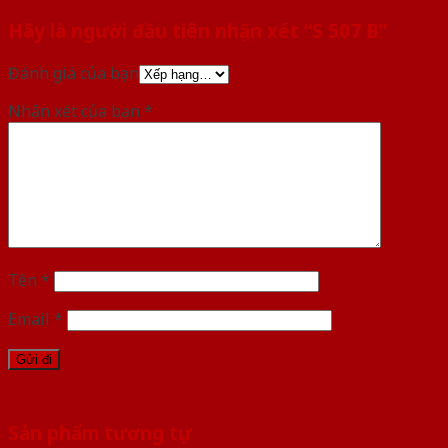
Hãy là người đầu tiên nhận xét “S 507 B”
Đánh giá của bạn
Nhận xét của bạn
*
Tên
*
Email
*
Sản phẩm tương tự