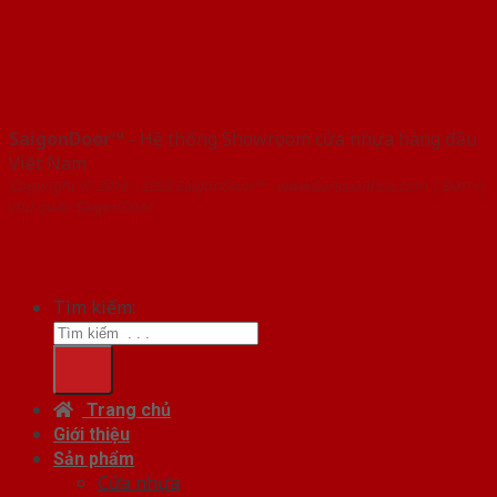
SaigonDoor™
- Hệ thống Showroom cửa nhựa hàng đầu
Việt Nam
Copyright ⓒ 2016 – 2026 SaigonDoor™ - www.bancuanhua.com | Đơn vị
chủ quản SaigonDoor
Tìm kiếm:
Trang chủ
Giới thiệu
Sản phẩm
Cửa nhựa