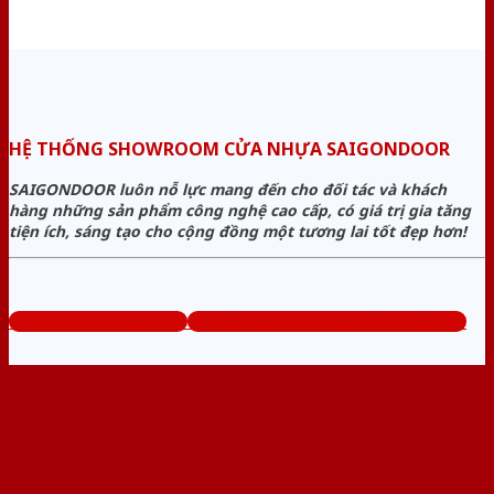
HỆ THỐNG SHOWROOM CỬA NHỰA SAIGONDOOR
SAIGONDOOR luôn nỗ lực mang đến cho đối tác và khách
hàng những sản phẩm công nghệ cao cấp, có giá trị gia tăng
tiện ích, sáng tạo cho cộng đồng một tương lai tốt đẹp hơn!
www.cuanhuagiago.com
Tổng đài tư vấn miễn phí: 0824.400.400