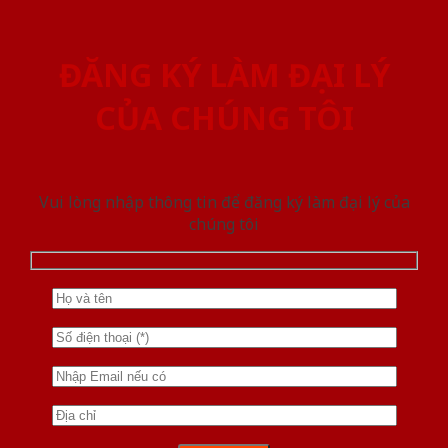
ĐĂNG KÝ LÀM ĐẠI LÝ
CỦA CHÚNG TÔI
Vui lòng nhập thông tin để đăng ký làm đại lý của
chúng tôi