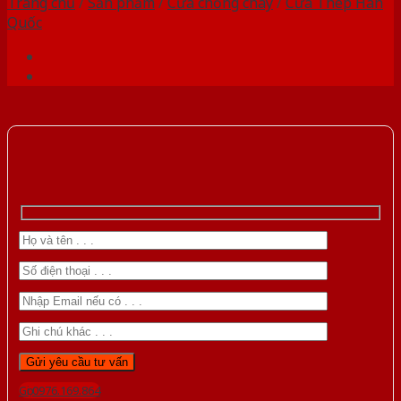
Trang chủ
/
Sản phẩm
/
Cửa chống cháy
/
Cửa Thép Hàn
Quốc
Gọi 0976.169.864