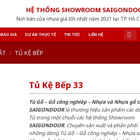
HỆ THỐNG SHOWROOM SAIGONDO
Nơi bán cửa nhựa giá tốt nhất năm 2021 tại TP. Hồ 
BÁO GIÁ
DỰ ÁN THỰC TẾ
TIN TỨC
LIÊN HỆ
ẤT
/
TỦ KỆ BẾP
Tủ Kệ Bếp 33
Tủ Gỗ – Gỗ công nghiêp – Nhựa và Nhựa gỗ t
SAIGONDOOR
là thương hiệu sản phẩm các d
Tủ trong một chuỗi các hệ thống Showroom
SAIGONDOOR
. Chuyên sản xuất và phân phối
những dòng Tủ Gỗ – Gỗ công nghiêp – Nhựa v