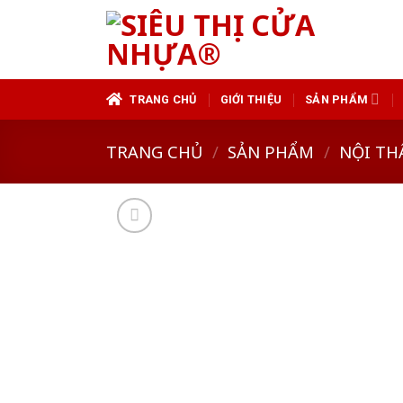
Skip
to
content
TRANG CHỦ
GIỚI THIỆU
SẢN PHẨM
TRANG CHỦ
/
SẢN PHẨM
/
NỘI TH