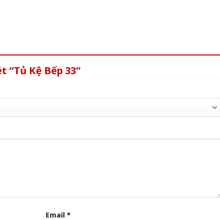
t “Tủ Kệ Bếp 33”
Email
*