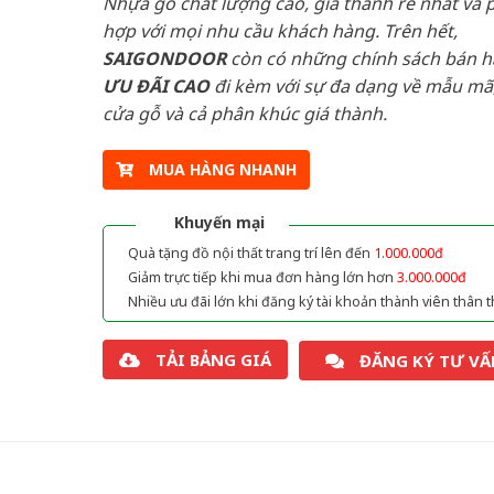
Nhựa gỗ chất lượng cao, giá thành rẻ nhất và 
hợp với mọi nhu cầu khách hàng. Trên hết,
SAIGONDOOR
còn có những chính sách bán 
ƯU ĐÃI
CAO
đi kèm với sự đa dạng về mẫu mã,
cửa gỗ và cả phân khúc giá thành.
MUA HÀNG NHANH
Khuyến mại
Quà tặng đồ nội thất trang trí lên đến
1.000.000đ
Giảm trực tiếp khi mua đơn hàng lớn hơn
3.000.000đ
Nhiều ưu đãi lớn khi đăng ký tài khoản thành viên thân t
TẢI BẢNG GIÁ
ĐĂNG KÝ TƯ VẤ