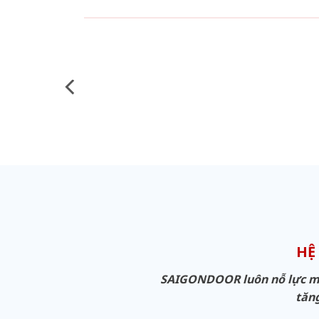
HỆ
SAIGONDOOR luôn nỗ lực man
tăng