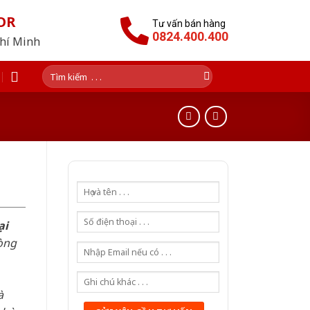
OR
Tư vấn bán hàng
0824.400.400
Chí Minh
Tìm
kiếm:
ại
òng
à