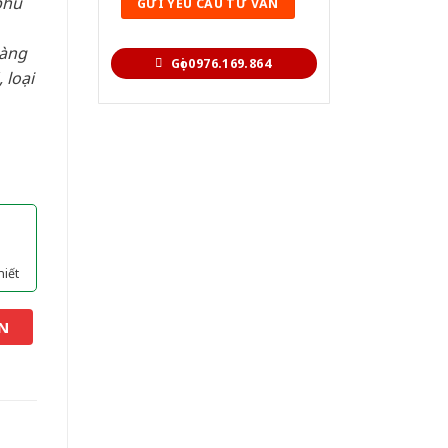
phù
hàng
Gọi 0976.169.864
 loại
hiết
N