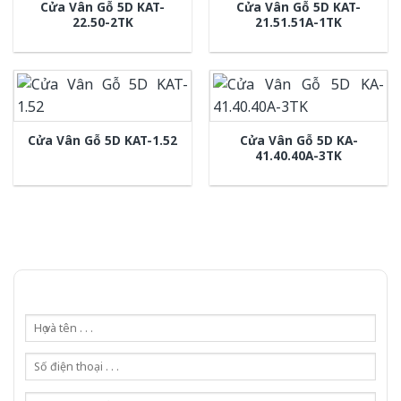
Gọi 0976.169.864
Với kinh nghiệm nhiêu năm nghiên cứu cửa theo tiêu chuẩn công nghệ Châu
Âu.Chúng tôi tự tin là nhà sản xuất & cung cấp hàng đầu tại Việt Nam!
Gửi yêu cầu tư vấn
Tải báo giá tổng hợp
Yêu cầu gọi lại (3 phút)
Dành cho đại lý
ĐỐI TÁC KHÁCH HÀNG