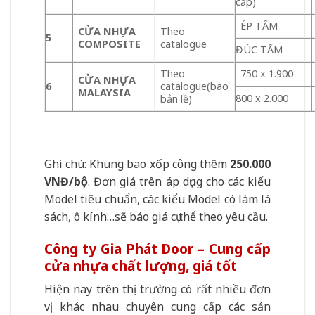
cấp)
ÉP TẤM
CỬA NHỰA
Theo
5
COMPOSITE
catalogue
ĐÚC TẤM
Theo
750 x 1.900
CỬA NHỰA
6
catalogue(bao
MALAYSIA
800 x 2.000
bản lề)
Ghi chú
: Khung bao xốp cộng thêm
250.000
VNĐ/bộ
. Đơn giá trên áp dụng cho các kiểu
Model tiêu chuẩn, các kiểu Model có làm lá
sách, ô kính…sẽ báo giá cụ thể theo yêu cầu.
Công ty Gia Phát Door – Cung cấp
cửa nhựa chất lượng, giá tốt
Hiện nay trên thị trường có rất nhiều đơn
vị khác nhau chuyên cung cấp các sản