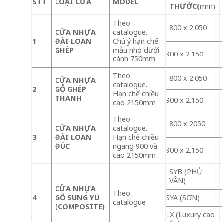
STT
LOẠI CỬA
MODEL
THƯỚC
(
mm)
Theo
800 x 2.050
CỬA NHỰA
catalogue.
1
ĐÀI LOAN
Chú ý hạn chế
GHÉP
mẫu nhỏ dưới
900 x 2.150
cánh 750mm
Theo
800 x 2.050
CỬA NHỰA
catalogue.
2
GỖ GHÉP
Hạn chế chiều
THANH
900 x 2.150
cao 2150mm
Theo
800 x 2050
CỬA NHỰA
catalogue.
3
ĐÀI LOAN
Hạn chế chiều
ĐÚC
ngang 900 và
900 x 2.150
cao 2150mm
SYB (PHỦ
VÂN)
CỬA NHỰA
Theo
4
GỖ SUNG YU
SYA (SƠN)
catalogue
(COMPOSITE)
LX (Luxury cao