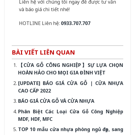
CỬA THÉP HÀN QUỐC | BÁO GIÁ CẬP NHẬT
THÁNG [7/2021]
Báo giá Cửa gỗ thông phòng rẻ nhất
TOP 40+ MẪU TỦ QUẦN ÁO ĐẸP TẠI
SAIGONDOOR
This entry was posted in
Tin tức
and tagged
báo giá cửa nhựa
cao cấp
,
báo giá cửa nhựa giá rẻ
,
cửa nhựa cao cấp
,
cửa nhựa
đẹp
,
cửa nhựa giá rẻ
,
thi công cửa nhựa
.
KHUYẾN MẠI HÔM NAY