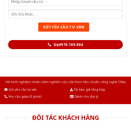
HỆ THỐNG SHOWROOM CỬA NHỰA SAIGONDOOR
SAIGONDOOR luôn nỗ lực mang đến cho đối tác và khách
hàng những sản phẩm công nghệ cao cấp, có giá trị gia
tăng tiện ích, sáng tạo cho cộng đồng một tương lai tốt đẹp
hơn!
www.cuanhuagiago.com
Tổng đài tư vấn miễn phí: 0824.400.400