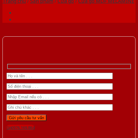
Trang chủ
/
Sản phẩm
/
Cửa gỗ
/
Cửa gỗ MDF MELAMINE
Gọi 0976.169.864