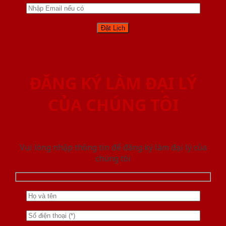
ĐĂNG KÝ LÀM ĐẠI LÝ
CỦA CHÚNG TÔI
Vui lòng nhập thông tin để đăng ký làm đại lý của
chúng tôi