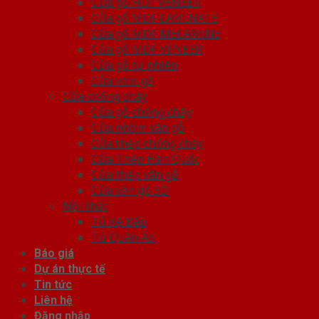
Cửa gỗ HDF VENEER
Cửa gỗ MDF LAMINATE
Cửa gỗ MDF MELAMINE
Cửa gỗ MDF VENEER
Cửa gỗ tự nhiên
Cửa vòm gỗ
Cửa chống cháy
Cửa gỗ chống cháy
Cửa nhôm vân gỗ
Cửa thép chống cháy
Cửa Thép Hàn Quốc
Cửa thép vân gỗ
Cửa vân gỗ 5D
Nội thất
Tủ Kệ Bếp
Tủ Quần Áo
Báo giá
Dự án thực tế
Tin tức
Liên hệ
Đăng nhập