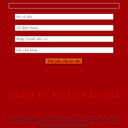
ĐĂNG KÝ NHẬN BÁO GIÁ
Nhập thông tin để nhận được báo giá mới nhât đầy
đủ nhất và chi tiết nhất.