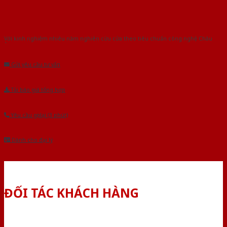
Với kinh nghiệm nhiêu năm nghiên cứu cửa theo tiêu chuẩn công nghệ Châu
Âu.Chúng tôi tự tin là nhà sản xuất & cung cấp hàng đầu tại Việt Nam!
Gửi yêu cầu tư vấn
Tải báo giá tổng hợp
Yêu cầu gọi lại (3 phút)
Dành cho đại lý
ĐỐI TÁC KHÁCH HÀNG