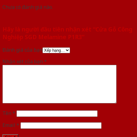
Chưa có đánh giá nào.
Hãy là người đầu tiên nhận xét “Cửa Gỗ Công
Nghiệp SGD Melamine P1R3”
Đánh giá của bạn
Nhận xét của bạn
*
Tên
*
Email
*