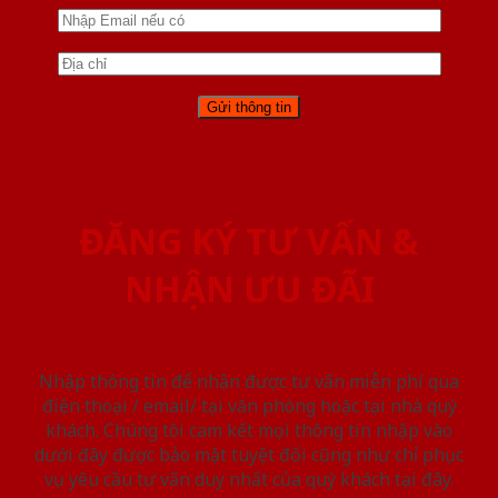
ĐĂNG KÝ TƯ VẤN &
NHẬN ƯU ĐÃI
Nhập thông tin để nhận được tư vấn miễn phí qua
điện thoại / email/ tại văn phòng hoặc tại nhà quý
khách. Chúng tôi cam kết mọi thông tin nhập vào
dưới đây được bảo mật tuyệt đối cũng như chỉ phục
vụ yêu cầu tư vấn duy nhất của quý khách tại đây.