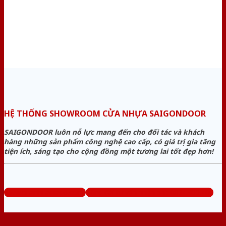
HỆ THỐNG SHOWROOM CỬA NHỰA SAIGONDOOR
SAIGONDOOR luôn nỗ lực mang đến cho đối tác và khách
hàng những sản phẩm công nghệ cao cấp, có giá trị gia tăng
tiện ích, sáng tạo cho cộng đồng một tương lai tốt đẹp hơn!
www.cuanhuagiago.com
Tổng đài tư vấn miễn phí: 0824.400.400