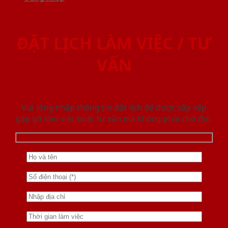
ĐẶT LỊCH LÀM VIỆC / TƯ
VẤN
Vui lòng nhập thông tin đặt lịch để được sắp xếp
gặp gỡ làm việc hoăc tư vấn mà không phải chờ đợi.