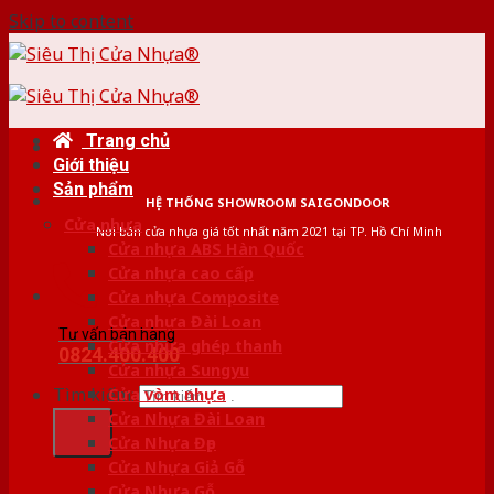
Skip to content
Trang chủ
Giới thiệu
Sản phẩm
HỆ THỐNG SHOWROOM SAIGONDOOR
Cửa nhựa
Nơi bán cửa nhựa giá tốt nhất năm 2021 tại TP. Hồ Chí Minh
Cửa nhựa ABS Hàn Quốc
Cửa nhựa cao cấp
Cửa nhựa Composite
Cửa nhựa Đài Loan
Tư vấn bán hàng
Cửa nhựa ghép thanh
0824.400.400
Cửa nhựa Sungyu
Tìm kiếm:
Cửa vòm nhựa
Cửa Nhựa Đài Loan
Cửa Nhựa Đẹp
Cửa Nhựa Giả Gỗ
Cửa Nhựa Gỗ