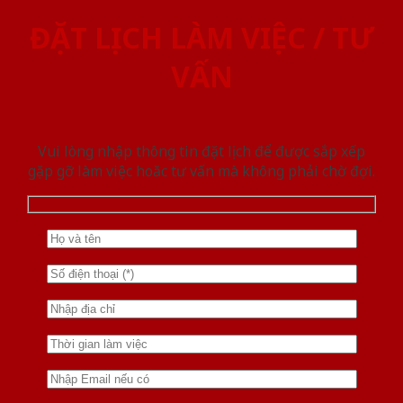
ĐẶT LỊCH LÀM VIỆC / TƯ
VẤN
Vui lòng nhập thông tin đặt lịch để được sắp xếp
gặp gỡ làm việc hoăc tư vấn mà không phải chờ đợi.