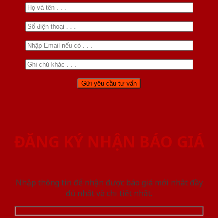
ĐĂNG KÝ NHẬN BÁO GIÁ
Nhập thông tin để nhận được báo giá mới nhât đầy
đủ nhất và chi tiết nhất.