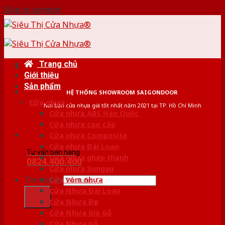
Skip to content
Trang chủ
Giới thiệu
Sản phẩm
HỆ THỐNG SHOWROOM SAIGONDOOR
Cửa nhựa
Nơi bán cửa nhựa giá tốt nhất năm 2021 tại TP. Hồ Chí Minh
Cửa nhựa ABS Hàn Quốc
Cửa nhựa cao cấp
Cửa nhựa Composite
Cửa nhựa Đài Loan
Tư vấn bán hàng
Cửa nhựa ghép thanh
0824.400.400
Cửa nhựa Sungyu
Tìm kiếm:
Cửa vòm nhựa
Cửa Nhựa Đài Loan
Cửa Nhựa Đẹp
Cửa Nhựa Giả Gỗ
Cửa Nhựa Gỗ