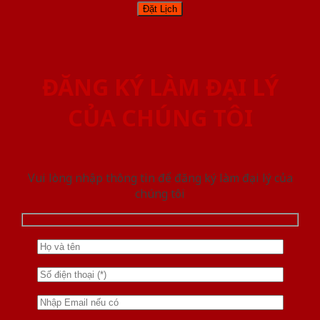
ĐĂNG KÝ LÀM ĐẠI LÝ
CỦA CHÚNG TÔI
Vui lòng nhập thông tin để đăng ký làm đại lý của
chúng tôi