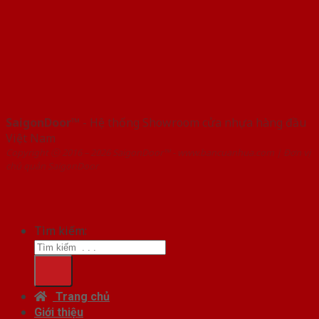
SaigonDoor™
- Hệ thống Showroom cửa nhựa hàng đầu
Việt Nam
Copyright ⓒ 2016 – 2026 SaigonDoor™ - www.bancuanhua.com | Đơn vị
chủ quản SaigonDoor
Tìm kiếm:
Trang chủ
Giới thiệu