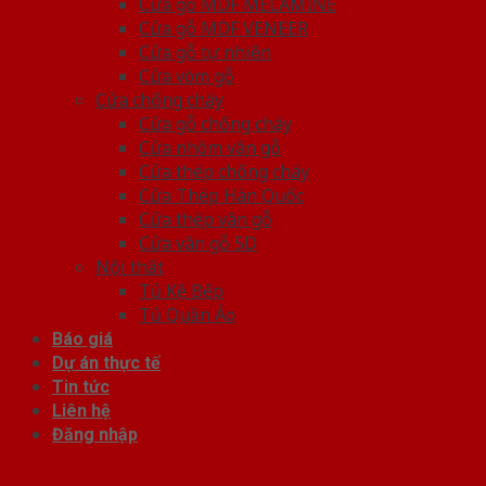
Cửa gỗ MDF MELAMINE
Cửa gỗ MDF VENEER
Cửa gỗ tự nhiên
Cửa vòm gỗ
Cửa chống cháy
Cửa gỗ chống cháy
Cửa nhôm vân gỗ
Cửa thép chống cháy
Cửa Thép Hàn Quốc
Cửa thép vân gỗ
Cửa vân gỗ 5D
Nội thất
Tủ Kệ Bếp
Tủ Quần Áo
Báo giá
Dự án thực tế
Tin tức
Liên hệ
Đăng nhập