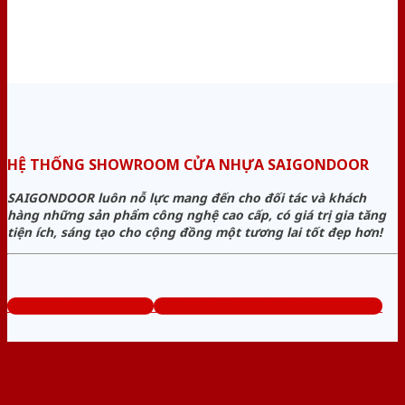
HỆ THỐNG SHOWROOM CỬA NHỰA SAIGONDOOR
SAIGONDOOR luôn nỗ lực mang đến cho đối tác và khách
hàng những sản phẩm công nghệ cao cấp, có giá trị gia tăng
tiện ích, sáng tạo cho cộng đồng một tương lai tốt đẹp hơn!
www.cuanhuagiago.com
Tổng đài tư vấn miễn phí: 0824.400.400