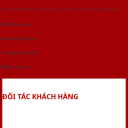
Với kinh nghiệm nhiêu năm nghiên cứu cửa theo tiêu chuẩn công nghệ Châu
Âu.Chúng tôi tự tin là nhà sản xuất & cung cấp hàng đầu tại Việt Nam!
Gửi yêu cầu tư vấn
Tải báo giá tổng hợp
Yêu cầu gọi lại (3 phút)
Dành cho đại lý
ĐỐI TÁC KHÁCH HÀNG