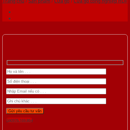
Trang chủ
/
Sản phẩm
/
Cửa gỗ
/
Cửa gỗ công nghiệp HDF
Gọi 0976.169.864