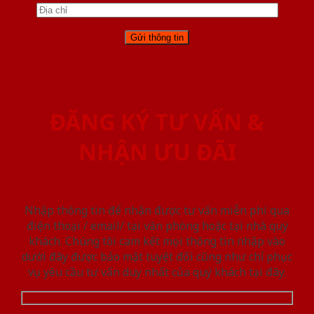
ĐĂNG KÝ TƯ VẤN &
NHẬN ƯU ĐÃI
Nhập thông tin để nhận được tư vấn miễn phí qua
điện thoại / email/ tại văn phòng hoặc tại nhà quý
khách. Chúng tôi cam kết mọi thông tin nhập vào
dưới đây được bảo mật tuyệt đối cũng như chỉ phục
vụ yêu cầu tư vấn duy nhất của quý khách tại đây.