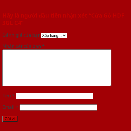
Hãy là người đầu tiên nhận xét “Cửa Gỗ HDF
3GL C4”
Đánh giá của bạn
Nhận xét của bạn
*
Tên
*
Email
*