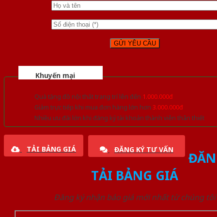
Khuyến mại
Quà tặng đồ nội thất trang trí lên đến
1.000.000đ
Giảm trực tiếp khi mua đơn hàng lớn hơn
3.000.000đ
Nhiều ưu đãi lớn khi đăng ký tài khoản thành viên thân thiết
TẢI BẢNG GIÁ
ĐĂNG KÝ TƯ VẤN
ĐĂN
TẢI BẢNG GIÁ
Đăng ký nhận báo giá mới nhất từ chúng tôi