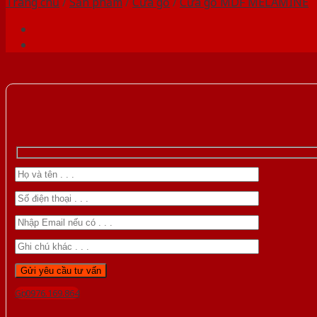
Trang chủ
/
Sản phẩm
/
Cửa gỗ
/
Cửa gỗ MDF MELAMINE
Gọi 0976.169.864