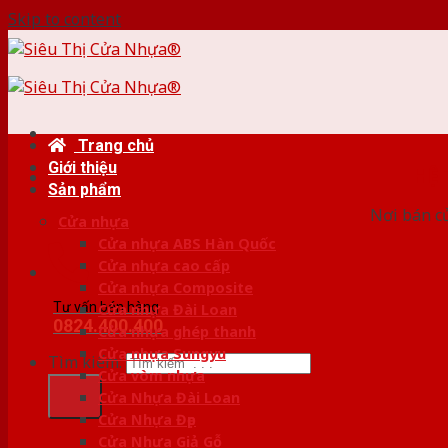
Skip to content
Trang chủ
Giới thiệu
HỆ
Sản phẩm
Nơi bán c
Cửa nhựa
Cửa nhựa ABS Hàn Quốc
Cửa nhựa cao cấp
Cửa nhựa Composite
Tư vấn bán hàng
Cửa nhựa Đài Loan
0824.400.400
Cửa nhựa ghép thanh
Cửa nhựa Sungyu
Tìm kiếm:
Cửa vòm nhựa
Cửa Nhựa Đài Loan
Cửa Nhựa Đẹp
Cửa Nhựa Giả Gỗ