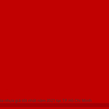
 THỐNG SHOWROOM SAIGONDOOR
ửa nhựa giá tốt nhất năm 2021 tại TP. Hồ Chí Minh