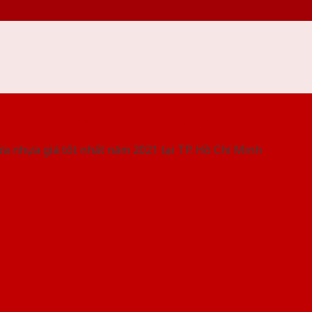
 THỐNG SHOWROOM SAIGONDOOR
ửa nhựa giá tốt nhất năm 2021 tại TP. Hồ Chí Minh