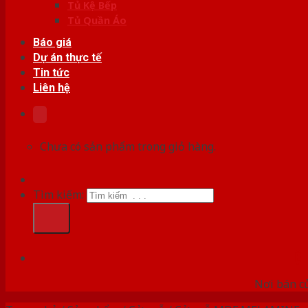
Tủ Kệ Bếp
Tủ Quần Áo
Báo giá
Dự án thực tế
Tin tức
Liên hệ
Chưa có sản phẩm trong giỏ hàng.
Tìm kiếm:
HỆ
Nơi bán c