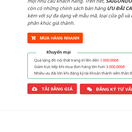
mọi nhu cầu khách hàng. Trên hết,
SAIGOND
còn có những chính sách bán hàng
ƯU ĐÃI
C
kèm với sự đa dạng về mẫu mã, loại cửa gỗ và 
phân khúc giá thành.
MUA HÀNG NHANH
Khuyến mại
Quà tặng đồ nội thất trang trí lên đến
1.000.000đ
Giảm trực tiếp khi mua đơn hàng lớn hơn
3.000.000đ
Nhiều ưu đãi lớn khi đăng ký tài khoản thành viên thân t
TẢI BẢNG GIÁ
ĐĂNG KÝ TƯ VẤ