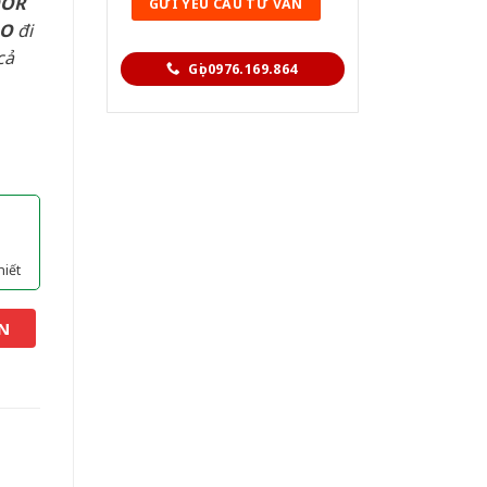
OOR
AO
đi
cả
Gọi 0976.169.864
hiết
N