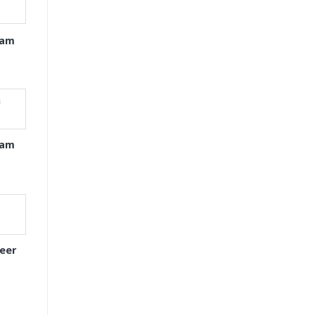
xam
xam
eer