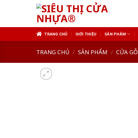
Skip
to
content
TRANG CHỦ
GIỚI THIỆU
SẢN PHẨM
TRANG CHỦ
/
SẢN PHẨM
/
CỬA GỖ