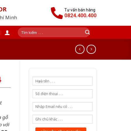
OR
Tư vấn bán hàng
0824.400.400
Chí Minh
Tìm
kiếm:
4
t
a gỗ
 với