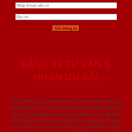
ĐĂNG KÝ TƯ VẤN &
NHẬN ƯU ĐÃI
Nhập thông tin để nhận được tư vấn miễn phí qua
điện thoại / email/ tại văn phòng hoặc tại nhà quý
khách. Chúng tôi cam kết mọi thông tin nhập vào
dưới đây được bảo mật tuyệt đối cũng như chỉ phục
vụ yêu cầu tư vấn duy nhất của quý khách tại đây.