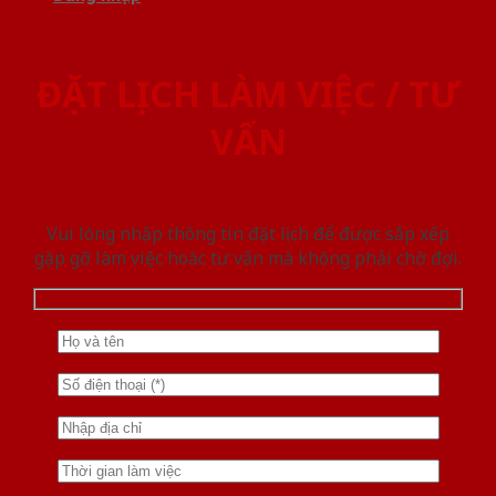
ĐẶT LỊCH LÀM VIỆC / TƯ
VẤN
Vui lòng nhập thông tin đặt lịch để được sắp xếp
gặp gỡ làm việc hoăc tư vấn mà không phải chờ đợi.