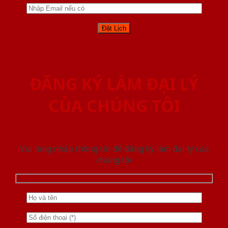
ĐĂNG KÝ LÀM ĐẠI LÝ
CỦA CHÚNG TÔI
Vui lòng nhập thông tin để đăng ký làm đại lý của
chúng tôi