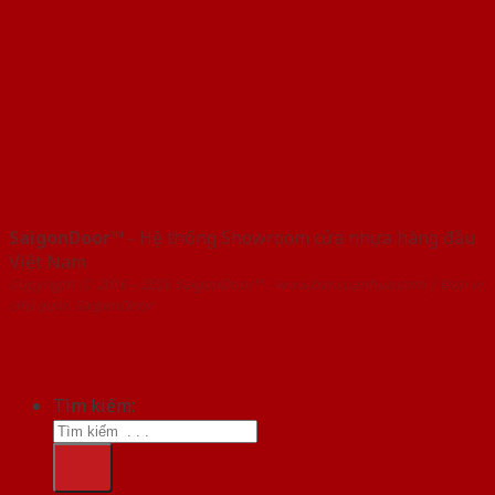
SaigonDoor™
- Hệ thống Showroom cửa nhựa hàng đầu
Việt Nam
Copyright ⓒ 2016 – 2026 SaigonDoor™ - www.bancuanhua.com | Đơn vị
chủ quản SaigonDoor
Tìm kiếm: