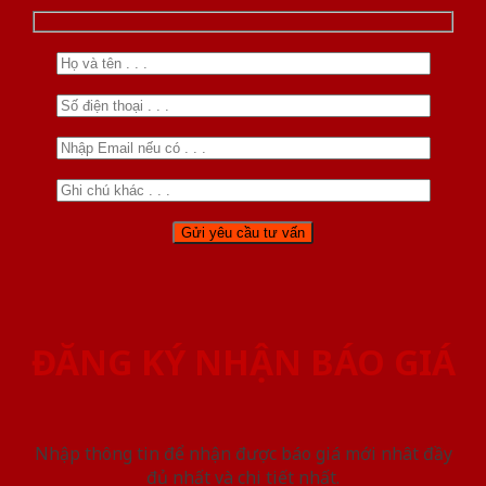
ĐĂNG KÝ NHẬN BÁO GIÁ
Nhập thông tin để nhận được báo giá mới nhât đầy
đủ nhất và chi tiết nhất.