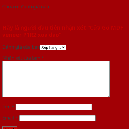
Chưa có đánh giá nào.
Hãy là người đầu tiên nhận xét “Cửa Gỗ MDF
veneer P1R2 xoa dao”
Đánh giá của bạn
Nhận xét của bạn
*
Tên
*
Email
*