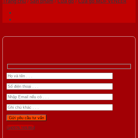
Trang chủ
/
Sản phẩm
/
Cửa gỗ
/
Cửa gỗ MDF VENEER
Gọi 0976.169.864