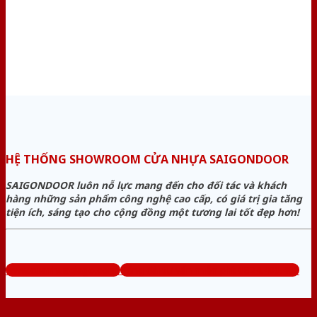
HỆ THỐNG SHOWROOM CỬA NHỰA SAIGONDOOR
SAIGONDOOR luôn nỗ lực mang đến cho đối tác và khách
hàng những sản phẩm công nghệ cao cấp, có giá trị gia tăng
tiện ích, sáng tạo cho cộng đồng một tương lai tốt đẹp hơn!
www.cuanhuagiago.com
Tổng đài tư vấn miễn phí: 0824.400.400