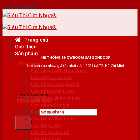
Skip to content
Trang chủ
Giới thiệu
Sản phẩm
HỆ THỐNG SHOWROOM SAIGONDOOR
Cửa nhựa
Nơi bán cửa nhựa giá tốt nhất năm 2021 tại TP. Hồ Chí Minh
Cửa nhựa ABS Hàn Quốc
Cửa nhựa cao cấp
Cửa nhựa Composite
Cửa nhựa Đài Loan
Tư vấn bán hàng
Cửa nhựa ghép thanh
0824.400.400
Cửa nhựa Sungyu
Tìm kiếm:
Cửa vòm nhựa
Cửa Nhựa Đài Loan
Cửa Nhựa Đẹp
Cửa Nhựa Giả Gỗ
Cửa Nhựa Gỗ