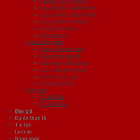
Cửa gỗ HDF VENEER
Cửa gỗ MDF LAMINATE
Cửa gỗ MDF MELAMINE
Cửa gỗ MDF VENEER
Cửa gỗ tự nhiên
Cửa vòm gỗ
Cửa chống cháy
Cửa gỗ chống cháy
Cửa nhôm vân gỗ
Cửa thép chống cháy
Cửa Thép Hàn Quốc
Cửa thép vân gỗ
Cửa vân gỗ 5D
Nội thất
Tủ Kệ Bếp
Tủ Quần Áo
Báo giá
Dự án thực tế
Tin tức
Liên hệ
Đăng nhập