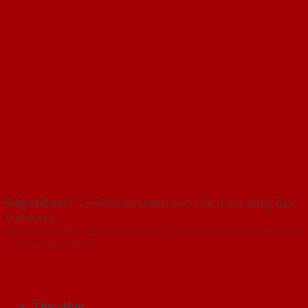
SaigonDoor™
- Hệ thống Showroom cửa nhựa hàng đầu
Việt Nam
Copyright ⓒ 2016 – 2026 SaigonDoor™ - www.bancuanhua.com | Đơn vị
chủ quản SaigonDoor
Tìm kiếm: