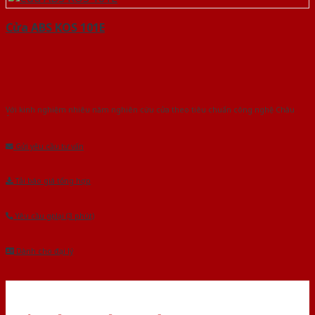
Cửa ABS KOS 101E
Với kinh nghiệm nhiêu năm nghiên cứu cửa theo tiêu chuẩn công nghệ Châu
Âu.Chúng tôi tự tin là nhà sản xuất & cung cấp hàng đầu tại Việt Nam!
Gửi yêu cầu tư vấn
Tải báo giá tổng hợp
Yêu cầu gọi lại (3 phút)
Dành cho đại lý