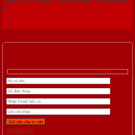
Trang chủ
/
Sản phẩm
/
Cửa chống cháy
/
Cửa nhôm vân
gỗ
Gọi 0976.169.864