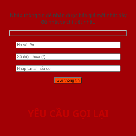
Nhập thông tin để nhận được báo giá mới nhât đầy
đủ nhất và chi tiết nhất.
YÊU CẦU GỌI LẠI