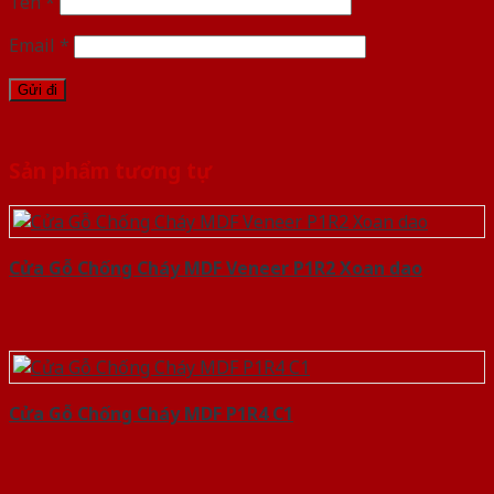
Tên
*
Email
*
Sản phẩm tương tự
Cửa Gỗ Chống Cháy MDF Veneer P1R2 Xoan dao
Cửa Gỗ Chống Cháy MDF P1R4 C1