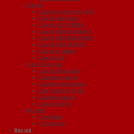
Cửa gỗ
Cửa gỗ công nghiệp HDF
Cửa Gỗ Hàn Quốc
Cửa gỗ HDF VENEER
Cửa gỗ MDF LAMINATE
Cửa gỗ MDF MELAMINE
Cửa gỗ MDF VENEER
Cửa gỗ tự nhiên
Cửa vòm gỗ
Cửa chống cháy
Cửa gỗ chống cháy
Cửa nhôm vân gỗ
Cửa thép chống cháy
Cửa Thép Hàn Quốc
Cửa thép vân gỗ
Cửa vân gỗ 5D
Nội thất
Tủ Kệ Bếp
Tủ Quần Áo
Báo giá