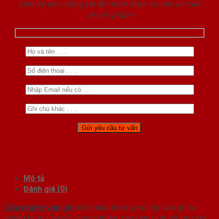
Liên hệ với chúng tôi để nhận được tư vấn chi tiết
về sản phẩm
Mô tả
Đánh giá (0)
Cửa nhôm vân gỗ
có bề mặt được phủ lớp vân gỗ tự
nhiên hoặc vân gỗ công nghiệp, tạo cảm giác giống như