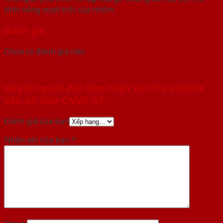
tính năng vượt trội của nhôm.
Đánh giá
Chưa có đánh giá nào.
Hãy là người đầu tiên nhận xét “Cửa Nhôm
Vân Gỗ SGD-CNVG-57”
Đánh giá của bạn
Nhận xét của bạn
*