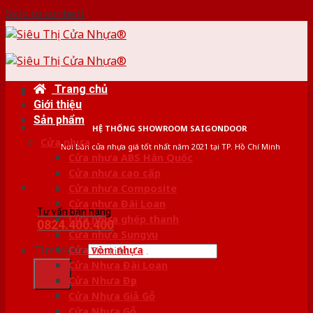
Skip to content
Trang chủ
Giới thiệu
Sản phẩm
HỆ THỐNG SHOWROOM SAIGONDOOR
Cửa nhựa
Nơi bán cửa nhựa giá tốt nhất năm 2021 tại TP. Hồ Chí Minh
Cửa nhựa ABS Hàn Quốc
Cửa nhựa cao cấp
Cửa nhựa Composite
Cửa nhựa Đài Loan
Tư vấn bán hàng
Cửa nhựa ghép thanh
0824.400.400
Cửa nhựa Sungyu
Tìm kiếm:
Cửa vòm nhựa
Cửa Nhựa Đài Loan
Cửa Nhựa Đẹp
Cửa Nhựa Giả Gỗ
Cửa Nhựa Gỗ