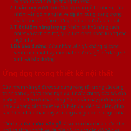
bỉ hơn so với cửa gỗ thông thường.
Thẩm mỹ vượt trội
: Với lớp vân gỗ tự nhiên, cửa
nhôm vân gỗ mang lại vẻ đẹp ấm cúng, sang trọng
mà không cần bảo dưỡng nhiều như cửa gỗ thật.
Tiết kiệm năng lượng
: Nhôm có khả năng cách
nhiệt và cách âm tốt, giúp tiết kiệm năng lượng cho
ngôi nhà.
Dễ bảo dưỡng
: Cửa nhôm vân gỗ không bị cong
vênh, mối mọt hay mục nát như cửa gỗ, dễ dàng vệ
sinh và bảo dưỡng.
Ứng dụng trong thiết kế nội thất
Cửa nhôm vân gỗ được sử dụng rộng rãi trong các công
trình dân dụng và công nghiệp, từ cửa chính, cửa sổ, cửa
phòng cho đến cửa ban công. Sản phẩm này phù hợp với
nhiều phong cách thiết kế từ hiện đại đến cổ điển, giúp
tạo điểm nhấn thẩm mỹ và nâng cao giá trị cho ngôi nhà.
Tóm lại,
cửa nhôm vân gỗ
là sự lựa chọn hoàn hảo cho
những ai yêu thích vẻ đẹp của gỗ nhưng cần độ bền và