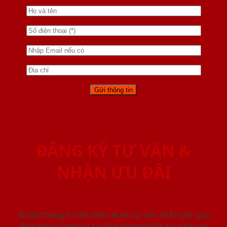
ĐĂNG KÝ TƯ VẤN &
NHẬN ƯU ĐÃI
Nhập thông tin để nhận được tư vấn miễn phí qua
điện thoại / email/ tại văn phòng hoặc tại nhà quý