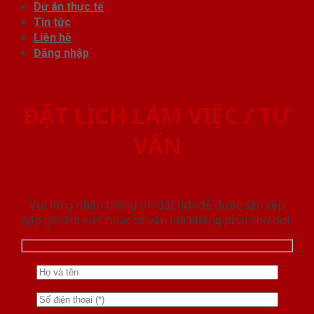
Dự án thực tế
Tin tức
Liên hệ
Đăng nhập
ĐẶT LỊCH LÀM VIỆC / TƯ
VẤN
Vui lòng nhập thông tin đặt lịch để được sắp xếp
gặp gỡ làm việc hoăc tư vấn mà không phải chờ đợi.