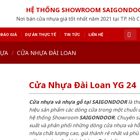
HỆ THỐNG SHOWROOM SAIGONDO
Nơi bán cửa nhựa giá tốt nhất năm 2021 tại TP. Hồ 
BÁO GIÁ
DỰ ÁN THỰC TẾ
TIN TỨC
LIÊN HỆ
HỰA
/
CỬA NHỰA ĐÀI LOAN
Cửa Nhựa Đài Loan YG 24
Cửa nhựa và nhựa gỗ tại SAIGONDOOR
là t
hiệu sản phẩm các dòng cửa trong một chuỗi 
hệ thống Showroom
SAIGONDOOR
. Chuyên s
xuất và phân phối những dòng cửa nhựa và h
nhựa chất lượng cao, giá thành rẻ nhất và phù