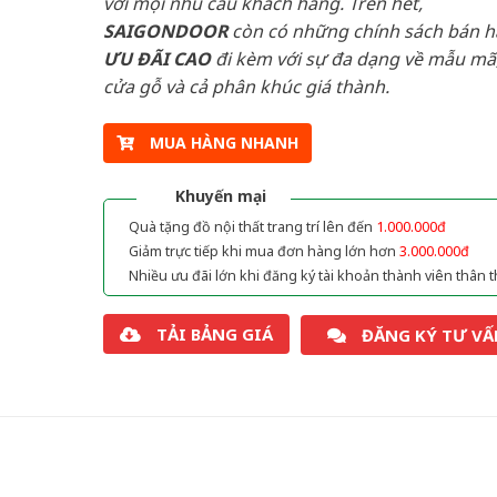
với mọi nhu cầu khách hàng. Trên hết,
SAIGONDOOR
còn có những chính sách bán 
ƯU ĐÃI
CAO
đi kèm với sự đa dạng về mẫu mã,
cửa gỗ và cả phân khúc giá thành.
MUA HÀNG NHANH
Khuyến mại
Quà tặng đồ nội thất trang trí lên đến
1.000.000đ
Giảm trực tiếp khi mua đơn hàng lớn hơn
3.000.000đ
Nhiều ưu đãi lớn khi đăng ký tài khoản thành viên thân t
TẢI BẢNG GIÁ
ĐĂNG KÝ TƯ VẤ