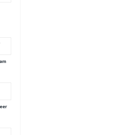
xam
eer