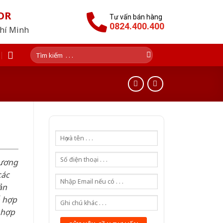
OR
Tư vấn bán hàng
0824.400.400
Chí Minh
Tìm
kiếm:
hương
các
ản
ỗ hợp
 hợp