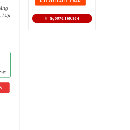
hàng
 loại
Gọi 0976.169.864
hiết
N