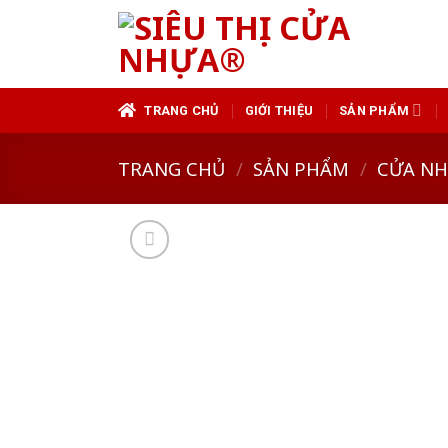
Skip
to
content
TRANG CHỦ
GIỚI THIỆU
SẢN PHẨM
TRANG CHỦ
/
SẢN PHẨM
/
CỬA N