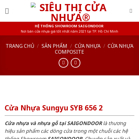
Skip
to
content
HỆ THỐNG SHOWROOM SAIGONDOOR
Nơi bán cửa nhựa giá tốt nhất năm 2021 tại TP. Hồ Chí Minh
TRANG CHỦ
/
SẢN PHẨM
/
CỬA NHỰA
/
CỬA NHỰA
COMPOSITE
Cửa Nhựa Sungyu SYB 656 2
Cửa nhựa và nhựa gỗ tại SAIGONDOOR
là thương
hiệu sản phẩm các dòng cửa trong một chuỗi các hệ
thống Showroom
SAIGONDOOR
. Chuyên sản xuất và