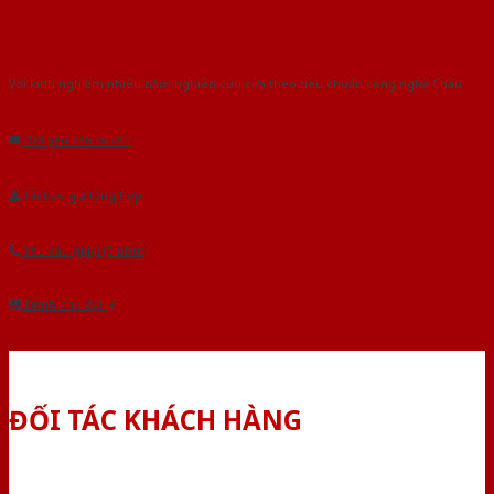
Với kinh nghiệm nhiêu năm nghiên cứu cửa theo tiêu chuẩn công nghệ Châu
Âu.Chúng tôi tự tin là nhà sản xuất & cung cấp hàng đầu tại Việt Nam!
Gửi yêu cầu tư vấn
Tải báo giá tổng hợp
Yêu cầu gọi lại (3 phút)
Dành cho đại lý
ĐỐI TÁC KHÁCH HÀNG