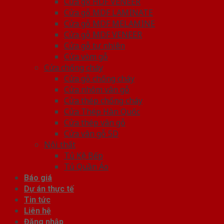
Cửa gỗ HDF VENEER
Cửa gỗ MDF LAMINATE
Cửa gỗ MDF MELAMINE
Cửa gỗ MDF VENEER
Cửa gỗ tự nhiên
Cửa vòm gỗ
Cửa chống cháy
Cửa gỗ chống cháy
Cửa nhôm vân gỗ
Cửa thép chống cháy
Cửa Thép Hàn Quốc
Cửa thép vân gỗ
Cửa vân gỗ 5D
Nội thất
Tủ Kệ Bếp
Tủ Quần Áo
Báo giá
Dự án thực tế
Tin tức
Liên hệ
Đăng nhập