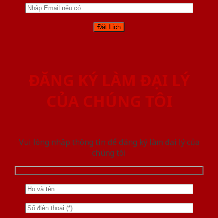
ĐĂNG KÝ LÀM ĐẠI LÝ
CỦA CHÚNG TÔI
Vui lòng nhập thông tin để đăng ký làm đại lý của
chúng tôi