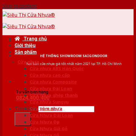
Skip to content
Trang chủ
Giới thiệu
Sản phẩm
HỆ THỐNG SHOWROOM SAIGONDOOR
Cửa nhựa
Nơi bán cửa nhựa giá tốt nhất năm 2021 tại TP. Hồ Chí Minh
Cửa nhựa ABS Hàn Quốc
Cửa nhựa cao cấp
Cửa nhựa Composite
Cửa nhựa Đài Loan
Tư vấn bán hàng
Cửa nhựa ghép thanh
0824.400.400
Cửa nhựa Sungyu
Tìm kiếm:
Cửa vòm nhựa
Cửa Nhựa Đài Loan
Cửa Nhựa Đẹp
Cửa Nhựa Giả Gỗ
Cửa Nhựa Gỗ