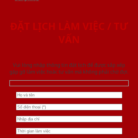
ĐẶT LỊCH LÀM VIỆC / TƯ
VẤN
Vui lòng nhập thông tin đặt lịch để được sắp xếp
gặp gỡ làm việc hoăc tư vấn mà không phải chờ đợi.