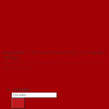
SaigonDoor™
- Hệ thống Showroom cửa nhựa hàng đầu
Việt Nam
Copyright ⓒ 2016 – 2026 SaigonDoor™ - www.bancuanhua.com | Đơn vị
chủ quản SaigonDoor
Tìm kiếm: