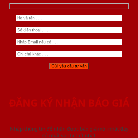
ĐĂNG KÝ NHẬN BÁO GIÁ
Nhập thông tin để nhận được báo giá mới nhât đầy
đủ nhất và chi tiết nhất.