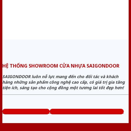
HỆ THỐNG SHOWROOM CỬA NHỰA SAIGONDOOR
SAIGONDOOR luôn nỗ lực mang đến cho đối tác và khách
hàng những sản phẩm công nghệ cao cấp, có giá trị gia tăng
tiện ích, sáng tạo cho cộng đồng một tương lai tốt đẹp hơn!
www.cuanhuagiago.com
Tổng đài tư vấn miễn phí: 0824.400.400