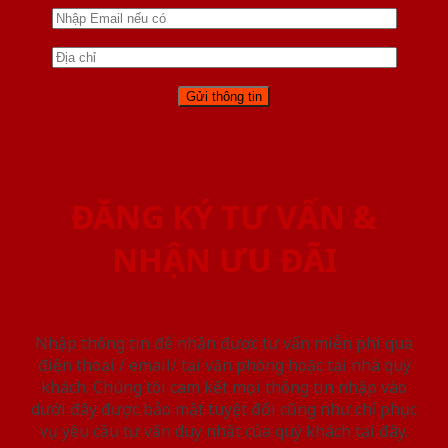
ĐĂNG KÝ TƯ VẤN &
NHẬN ƯU ĐÃI
Nhập thông tin để nhận được tư vấn miễn phí qua
điện thoại / email/ tại văn phòng hoặc tại nhà quý
khách. Chúng tôi cam kết mọi thông tin nhập vào
dưới đây được bảo mật tuyệt đối cũng như chỉ phục
vụ yêu cầu tư vấn duy nhất của quý khách tại đây.