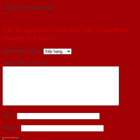
Chưa có đánh giá nào.
Hãy là người đầu tiên nhận xét “Cửa Nhựa
Sungyu SYB 656 2”
Đánh giá của bạn
Nhận xét của bạn
*
Tên
*
Email
*