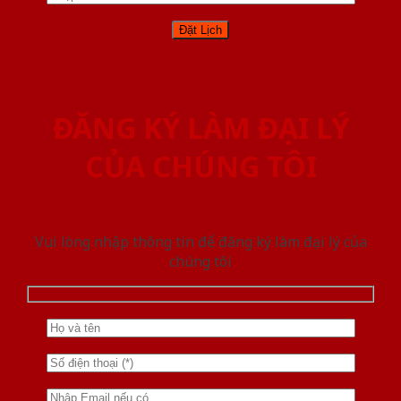
ĐĂNG KÝ LÀM ĐẠI LÝ
CỦA CHÚNG TÔI
Vui lòng nhập thông tin để đăng ký làm đại lý của
chúng tôi