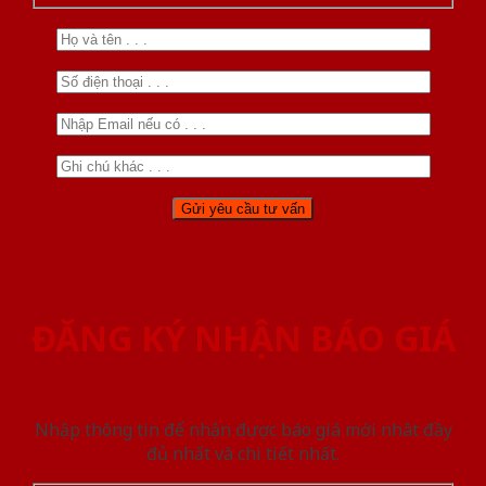
ĐĂNG KÝ NHẬN BÁO GIÁ
Nhập thông tin để nhận được báo giá mới nhât đầy
đủ nhất và chi tiết nhất.