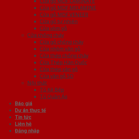
Cửa gỗ MDF LAMINATE
Cửa gỗ MDF MELAMINE
Cửa gỗ MDF VENEER
Cửa gỗ tự nhiên
Cửa vòm gỗ
Cửa chống cháy
Cửa gỗ chống cháy
Cửa nhôm vân gỗ
Cửa thép chống cháy
Cửa Thép Hàn Quốc
Cửa thép vân gỗ
Cửa vân gỗ 5D
Nội thất
Tủ Kệ Bếp
Tủ Quần Áo
Báo giá
Dự án thực tế
Tin tức
Liên hệ
Đăng nhập