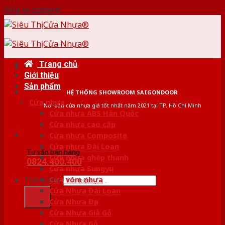
Skip to content
Trang chủ
Giới thiệu
Sản phẩm
HỆ THỐNG SHOWROOM SAIGONDOOR
Cửa nhựa
Nơi bán cửa nhựa giá tốt nhất năm 2021 tại TP. Hồ Chí Minh
Cửa nhựa ABS Hàn Quốc
Cửa nhựa cao cấp
Cửa nhựa Composite
Cửa nhựa Đài Loan
Tư vấn bán hàng
Cửa nhựa ghép thanh
0824.400.400
Cửa nhựa Sungyu
Tìm kiếm:
Cửa vòm nhựa
Cửa Nhựa Đài Loan
Cửa Nhựa Đẹp
Cửa Nhựa Giả Gỗ
Cửa Nhựa Gỗ