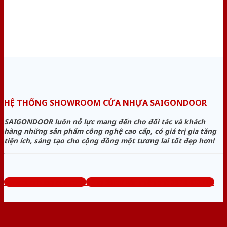
HỆ THỐNG SHOWROOM CỬA NHỰA SAIGONDOOR
SAIGONDOOR luôn nỗ lực mang đến cho đối tác và khách
hàng những sản phẩm công nghệ cao cấp, có giá trị gia tăng
tiện ích, sáng tạo cho cộng đồng một tương lai tốt đẹp hơn!
www.cuanhuagiago.com
Tổng đài tư vấn miễn phí: 0824.400.400