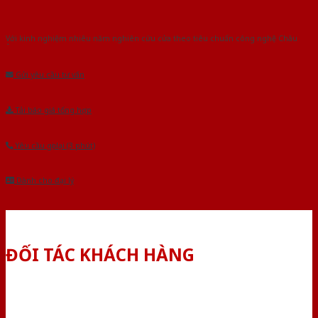
Với kinh nghiệm nhiêu năm nghiên cứu cửa theo tiêu chuẩn công nghệ Châu
Âu.Chúng tôi tự tin là nhà sản xuất & cung cấp hàng đầu tại Việt Nam!
Gửi yêu cầu tư vấn
Tải báo giá tổng hợp
Yêu cầu gọi lại (3 phút)
Dành cho đại lý
ĐỐI TÁC KHÁCH HÀNG