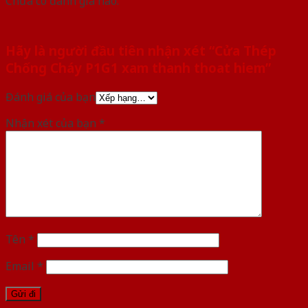
Chưa có đánh giá nào.
Hãy là người đầu tiên nhận xét “Cửa Thép
Chống Cháy P1G1 xam thanh thoat hiem”
Đánh giá của bạn
Nhận xét của bạn
*
Tên
*
Email
*