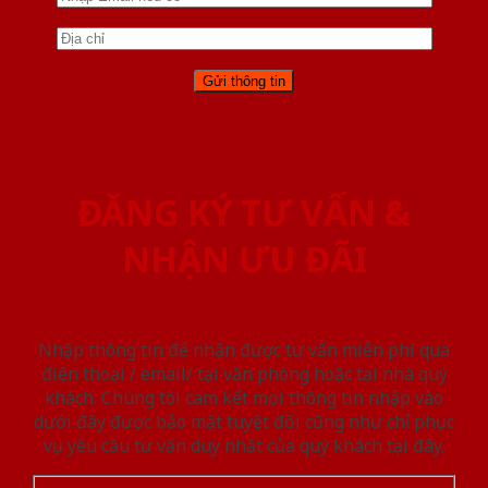
ĐĂNG KÝ TƯ VẤN &
NHẬN ƯU ĐÃI
Nhập thông tin để nhận được tư vấn miễn phí qua
điện thoại / email/ tại văn phòng hoặc tại nhà quý
khách. Chúng tôi cam kết mọi thông tin nhập vào
dưới đây được bảo mật tuyệt đối cũng như chỉ phục
vụ yêu cầu tư vấn duy nhất của quý khách tại đây.