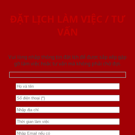
ĐẶT LỊCH LÀM VIỆC / TƯ
VẤN
Vui lòng nhập thông tin đặt lịch để được sắp xếp gặp
gỡ làm việc hoăc tư vấn mà không phải chờ đợi.