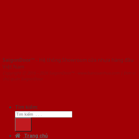
SaigonDoor™
- Hệ thống Showroom cửa nhựa hàng đầu
Việt Nam
Copyright ⓒ 2016 – 2026 SaigonDoor™ - www.bancuanhua.com | Đơn vị
chủ quản SaigonDoor
Tìm kiếm:
Trang chủ