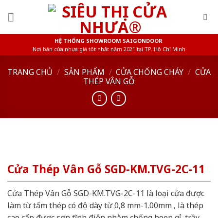
Skip
to
content
HỆ THỐNG SHOWROOM SAIGONDOOR
Nơi bán cửa nhựa giá tốt nhất năm 2021 tại TP. Hồ Chí Minh
TRANG CHỦ
/
SẢN PHẨM
/
CỬA CHỐNG CHÁY
/
CỬA
THÉP VÂN GỖ
Cửa Thép Vân Gỗ SGD-KM.TVG-2C-11
Cửa Thép Vân Gỗ SGD-KM.TVG-2C-11 là loại cửa được
làm từ tấm thép có độ dày từ 0,8 mm-1.00mm , là thép
cao cấp được sơn tĩnh điện nhằm chống hoen gỉ, trầy