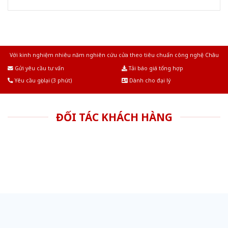
Với kinh nghiệm nhiêu năm nghiên cứu cửa theo tiêu chuẩn công nghệ Châu
Âu.Chúng tôi tự tin là nhà sản xuất & cung cấp hàng đầu tại Việt Nam!
Gửi yêu cầu tư vấn
Tải báo giá tổng hợp
Yêu cầu gọi lại (3 phút)
Dành cho đại lý
ĐỐI TÁC KHÁCH HÀNG