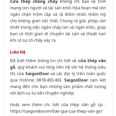
Cửa thép chống cháy
không chỉ bảo vệ tính
mạng con người và tài sản khỏi hỏa hoạn mà còn
ngăn chặn trộm cắp và là điểm nhấn thẩm mỹ
cho không gian nội thất. Chúng là giải pháp cần
thiết trong việc ngăn cháy lan và ngăn khói, giúp
bạn có thời gian di chuyển tài sản và thoát nạn
khi có sự cố cháy xảy ra.
Liên Hệ
Để biết thêm thông tin chi tiết về
cửa thép vân
gỗ
, quý khách vui lòng liên hệ với hệ thống siêu
thị cửa
SaigonDoor
và các đại lý trên toàn quốc
qua Hotline: 0818.400.400.
SaigonDoor
cam kết
mang đến cho bạn những sản phẩm chất lượng
với dịch vụ tư vấn chuyên nghiệp.
Hoặc xem thêm chi tiết cửa thép vân gỗ tại :
https://saigondoor.vn/bao-gia-cua-thep-van-go
/