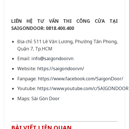
LIÊN HỆ TƯ VẤN THI CÔNG CỬA TẠI
SAIGONDOOR:
0818.400.400
Địa chỉ: 511 Lê Văn Lương, Phường Tân Phong,
Quận 7, Tp.HCM
Email:
info@saigondoor.vn
Website:
https://saigondoor.vn/
Fanpage:
https://www.facebook.com/SaigonDoor/
Youtube:
https://www.youtube.com/c/SAIGONDOOR
Maps:
Sài Gòn Door
BÀI VIẾT LIÊN QUAN