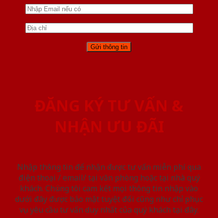
ĐĂNG KÝ TƯ VẤN &
NHẬN ƯU ĐÃI
Nhập thông tin để nhận được tư vấn miễn phí qua
điện thoại / email/ tại văn phòng hoặc tại nhà quý
khách. Chúng tôi cam kết mọi thông tin nhập vào
dưới đây được bảo mật tuyệt đối cũng như chỉ phục
vụ yêu cầu tư vấn duy nhất của quý khách tại đây.