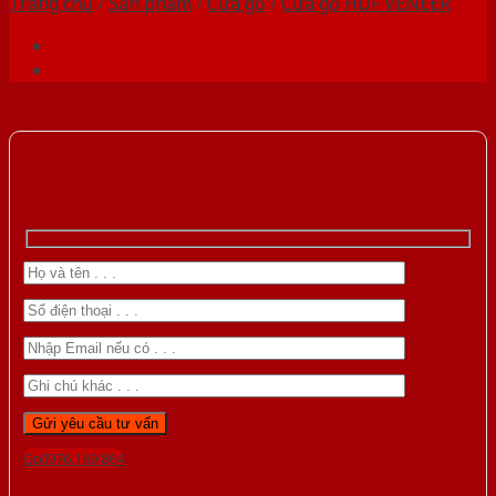
Trang chủ
/
Sản phẩm
/
Cửa gỗ
/
Cửa gỗ HDF VENEER
Gọi 0976.169.864