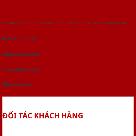
Với kinh nghiệm nhiêu năm nghiên cứu cửa theo tiêu chuẩn công nghệ Châu
Âu.Chúng tôi tự tin là nhà sản xuất & cung cấp hàng đầu tại Việt Nam!
Gửi yêu cầu tư vấn
Tải báo giá tổng hợp
Yêu cầu gọi lại (3 phút)
Dành cho đại lý
ĐỐI TÁC KHÁCH HÀNG