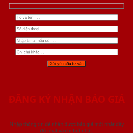
ĐĂNG KÝ NHẬN BÁO GIÁ
Nhập thông tin để nhận được báo giá mới nhât đầy
đủ nhất và chi tiết nhất.