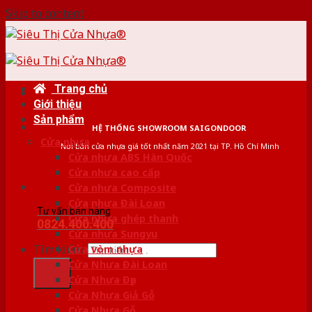
Skip to content
Trang chủ
Giới thiệu
Sản phẩm
HỆ THỐNG SHOWROOM SAIGONDOOR
Cửa nhựa
Nơi bán cửa nhựa giá tốt nhất năm 2021 tại TP. Hồ Chí Minh
Cửa nhựa ABS Hàn Quốc
Cửa nhựa cao cấp
Cửa nhựa Composite
Cửa nhựa Đài Loan
Tư vấn bán hàng
Cửa nhựa ghép thanh
0824.400.400
Cửa nhựa Sungyu
Tìm kiếm:
Cửa vòm nhựa
Cửa Nhựa Đài Loan
Cửa Nhựa Đẹp
Cửa Nhựa Giả Gỗ
Cửa Nhựa Gỗ