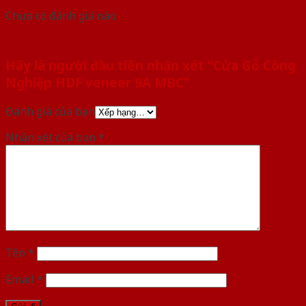
Chưa có đánh giá nào.
Hãy là người đầu tiên nhận xét “Cửa Gỗ Công
Nghiệp HDF veneer 9A MBC”
Đánh giá của bạn
Nhận xét của bạn
*
Tên
*
Email
*