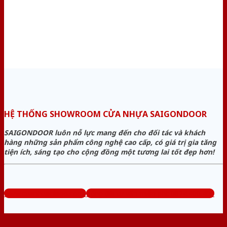
HỆ THỐNG SHOWROOM CỬA NHỰA SAIGONDOOR
SAIGONDOOR luôn nỗ lực mang đến cho đối tác và khách
hàng những sản phẩm công nghệ cao cấp, có giá trị gia tăng
tiện ích, sáng tạo cho cộng đồng một tương lai tốt đẹp hơn!
www.cuanhuagiago.com
Tổng đài tư vấn miễn phí: 0824.400.400