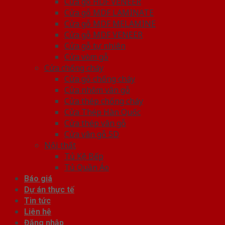
Cửa gỗ HDF VENEER
Cửa gỗ MDF LAMINATE
Cửa gỗ MDF MELAMINE
Cửa gỗ MDF VENEER
Cửa gỗ tự nhiên
Cửa vòm gỗ
Cửa chống cháy
Cửa gỗ chống cháy
Cửa nhôm vân gỗ
Cửa thép chống cháy
Cửa Thép Hàn Quốc
Cửa thép vân gỗ
Cửa vân gỗ 5D
Nội thất
Tủ Kệ Bếp
Tủ Quần Áo
Báo giá
Dự án thực tế
Tin tức
Liên hệ
Đăng nhập