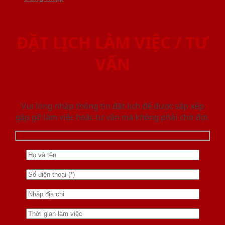
ĐẶT LỊCH LÀM VIỆC / TƯ
VẤN
Vui lòng nhập thông tin đặt lịch để được sắp xếp
gặp gỡ làm việc hoăc tư vấn mà không phải chờ đợi.