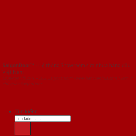
SaigonDoor™
- Hệ thống Showroom cửa nhựa hàng đầu
Việt Nam
Copyright ⓒ 2016 – 2026 SaigonDoor™ - www.bancuanhua.com | Đơn vị
chủ quản SaigonDoor
Tìm kiếm: