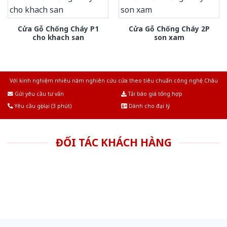
Cửa Gỗ Chống Cháy P1
Cửa Gỗ Chống Cháy 2P
cho khach san
son xam
Với kinh nghiệm nhiêu năm nghiên cứu cửa theo tiêu chuẩn công nghệ Châu
Âu.Chúng tôi tự tin là nhà sản xuất & cung cấp hàng đầu tại Việt Nam!
Gửi yêu cầu tư vấn
Tải báo giá tổng hợp
Yêu cầu gọi lại (3 phút)
Dành cho đại lý
ĐỐI TÁC KHÁCH HÀNG