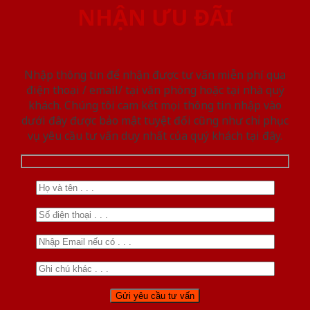
NHẬN ƯU ĐÃI
Nhập thông tin để nhận được tư vấn miễn phí qua
điện thoại / email/ tại văn phòng hoặc tại nhà quý
khách. Chúng tôi cam kết mọi thông tin nhập vào
dưới đây được bảo mật tuyệt đối cũng như chỉ phục
vụ yêu cầu tư vấn duy nhất của quý khách tại đây.