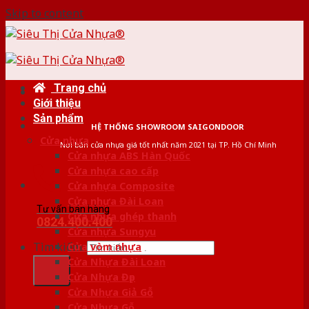
Skip to content
Trang chủ
Giới thiệu
Sản phẩm
HỆ THỐNG SHOWROOM SAIGONDOOR
Cửa nhựa
Nơi bán cửa nhựa giá tốt nhất năm 2021 tại TP. Hồ Chí Minh
Cửa nhựa ABS Hàn Quốc
Cửa nhựa cao cấp
Cửa nhựa Composite
Cửa nhựa Đài Loan
Tư vấn bán hàng
Cửa nhựa ghép thanh
0824.400.400
Cửa nhựa Sungyu
Tìm kiếm:
Cửa vòm nhựa
Cửa Nhựa Đài Loan
Cửa Nhựa Đẹp
Cửa Nhựa Giả Gỗ
Cửa Nhựa Gỗ