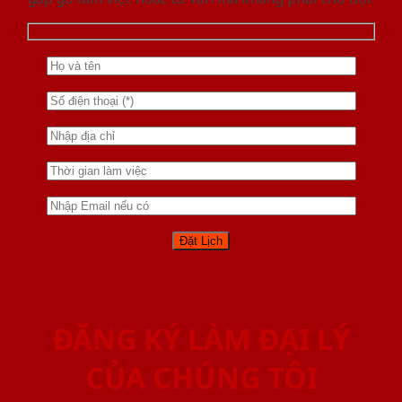
ĐĂNG KÝ LÀM ĐẠI LÝ
CỦA CHÚNG TÔI