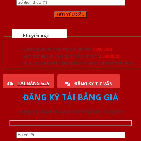
Khuyến mại
Quà tặng đồ nội thất trang trí lên đến
1.000.000đ
Giảm trực tiếp khi mua đơn hàng lớn hơn
3.000.000đ
Nhiều ưu đãi lớn khi đăng ký tài khoản thành viên thân thiết
TẢI BẢNG GIÁ
ĐĂNG KÝ TƯ VẤN
ĐĂNG KÝ TẢI BẢNG GIÁ
Đăng ký nhận báo giá mới nhất từ chúng tôi