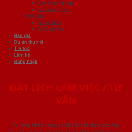
Cửa thép vân gỗ
Cửa vân gỗ 5D
Nội thất
Tủ Kệ Bếp
Tủ Quần Áo
Báo giá
Dự án thực tế
Tin tức
Liên hệ
Đăng nhập
ĐẶT LỊCH LÀM VIỆC / TƯ
VẤN
Vui lòng nhập thông tin đặt lịch để được sắp xếp
gặp gỡ làm việc hoăc tư vấn mà không phải chờ đợi.