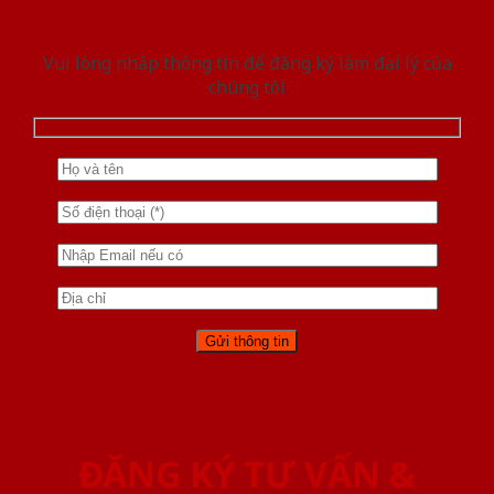
Vui lòng nhập thông tin để đăng ký làm đại lý của
chúng tôi
ĐĂNG KÝ TƯ VẤN &