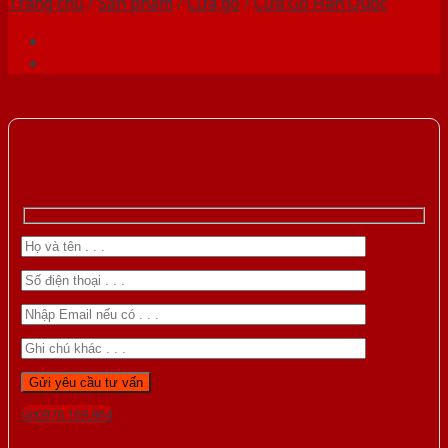
Trang chủ
/
Sản phẩm
/
Cửa gỗ
/
Cửa Gỗ Hàn Quốc
Gọi 0976.169.864