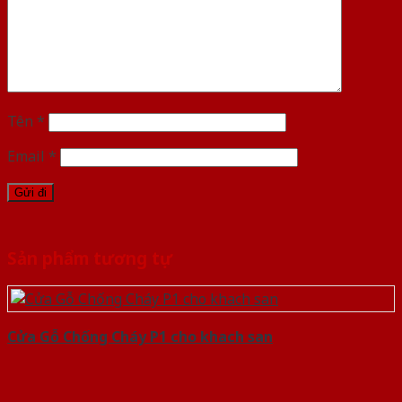
Tên
*
Email
*
Sản phẩm tương tự
Cửa Gỗ Chống Cháy P1 cho khach san