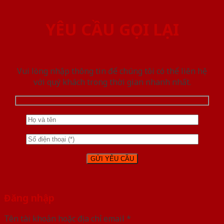
YÊU CẦU GỌI LẠI
Vui lòng nhập thông tin để chúng tôi có thể liên hệ
với quý khách trong thời gian nhanh nhất.
Đăng nhập
Tên tài khoản hoặc địa chỉ email
*