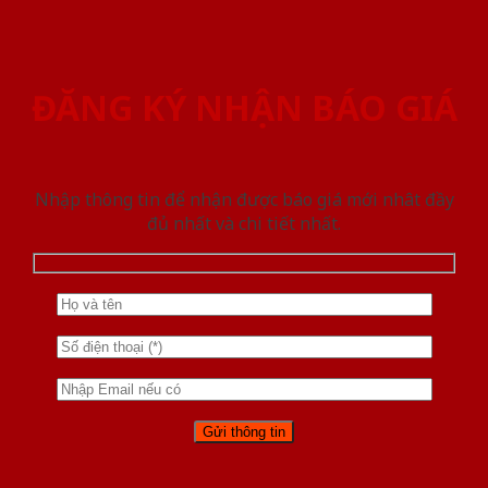
ĐĂNG KÝ NHẬN BÁO GIÁ
Nhập thông tin để nhận được báo giá mới nhât đầy
đủ nhất và chi tiết nhất.