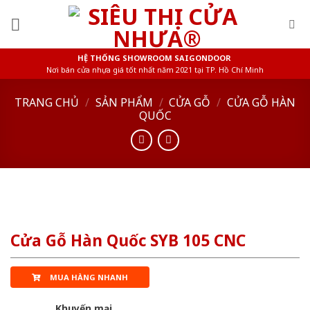
Skip
to
content
HỆ THỐNG SHOWROOM SAIGONDOOR
Nơi bán cửa nhựa giá tốt nhất năm 2021 tại TP. Hồ Chí Minh
TRANG CHỦ
/
SẢN PHẨM
/
CỬA GỖ
/
CỬA GỖ HÀN
QUỐC
Cửa Gỗ Hàn Quốc SYB 105 CNC
MUA HÀNG NHANH
Khuyến mại