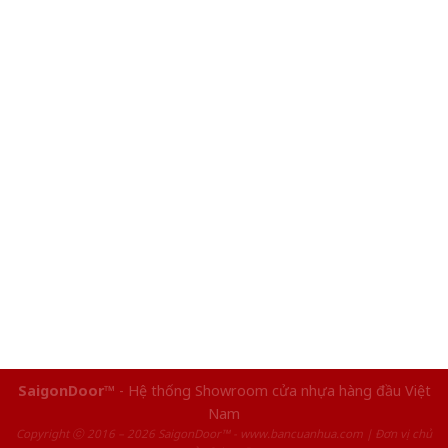
SaigonDoor™
- Hệ thống Showroom cửa nhựa hàng đầu Việt
Nam
Copyright ⓒ 2016 – 2026 SaigonDoor™ - www.bancuanhua.com | Đơn vị chủ