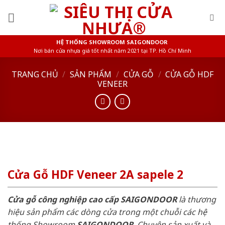
Skip
to
content
HỆ THỐNG SHOWROOM SAIGONDOOR
Nơi bán cửa nhựa giá tốt nhất năm 2021 tại TP. Hồ Chí Minh
TRANG CHỦ
/
SẢN PHẨM
/
CỬA GỖ
/
CỬA GỖ HDF
VENEER
Cửa Gỗ HDF Veneer 2A sapele 2
Cửa gỗ công nghiệp cao cấp SAIGONDOOR
là thương
hiệu sản phẩm các dòng cửa trong một chuỗi các hệ
thống Showroom
SAIGONDOOR
. Chuyên sản xuất và