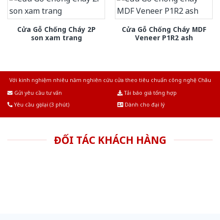
Cửa Gỗ Chống Cháy 2P
Cửa Gỗ Chống Cháy MDF
son xam trang
Veneer P1R2 ash
Với kinh nghiệm nhiêu năm nghiên cứu cửa theo tiêu chuẩn công nghệ Châu
Âu.Chúng tôi tự tin là nhà sản xuất & cung cấp hàng đầu tại Việt Nam!
Gửi yêu cầu tư vấn
Tải báo giá tổng hợp
Yêu cầu gọi lại (3 phút)
Dành cho đại lý
ĐỐI TÁC KHÁCH HÀNG