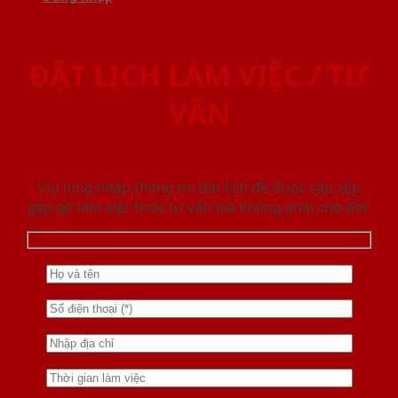
ĐẶT LỊCH LÀM VIỆC / TƯ
VẤN
Vui lòng nhập thông tin đặt lịch để được sắp xếp
gặp gỡ làm việc hoăc tư vấn mà không phải chờ đợi.