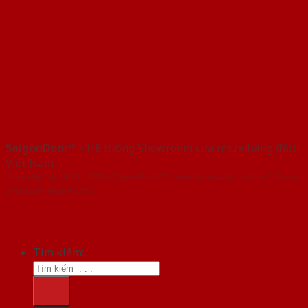
SaigonDoor™
- Hệ thống Showroom cửa nhựa hàng đầu
Việt Nam
Copyright ⓒ 2016 – 2026 SaigonDoor™ - www.bancuanhua.com | Đơn vị
chủ quản SaigonDoor
Tìm kiếm: