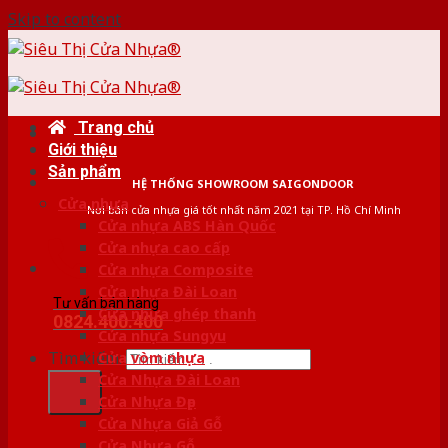
Skip to content
Trang chủ
Giới thiệu
Sản phẩm
HỆ THỐNG SHOWROOM SAIGONDOOR
Cửa nhựa
Nơi bán cửa nhựa giá tốt nhất năm 2021 tại TP. Hồ Chí Minh
Cửa nhựa ABS Hàn Quốc
Cửa nhựa cao cấp
Cửa nhựa Composite
Cửa nhựa Đài Loan
Tư vấn bán hàng
Cửa nhựa ghép thanh
0824.400.400
Cửa nhựa Sungyu
Tìm kiếm:
Cửa vòm nhựa
Cửa Nhựa Đài Loan
Cửa Nhựa Đẹp
Cửa Nhựa Giả Gỗ
Cửa Nhựa Gỗ