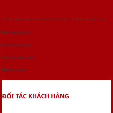
Với kinh nghiệm nhiêu năm nghiên cứu cửa theo tiêu chuẩn công nghệ Châu
Âu.Chúng tôi tự tin là nhà sản xuất & cung cấp hàng đầu tại Việt Nam!
Gửi yêu cầu tư vấn
Tải báo giá tổng hợp
Yêu cầu gọi lại (3 phút)
Dành cho đại lý
ĐỐI TÁC KHÁCH HÀNG