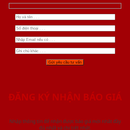
ĐĂNG KÝ NHẬN BÁO GIÁ
Nhập thông tin để nhận được báo giá mới nhât đầy
đủ nhất và chi tiết nhất.