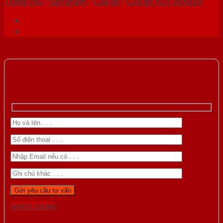
Trang chủ
/
Sản phẩm
/
Cửa gỗ
/
Cửa gỗ HDF VENEER
Gọi 0976.169.864