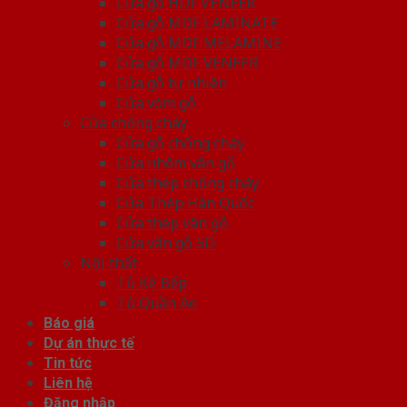
Cửa gỗ HDF VENEER
Cửa gỗ MDF LAMINATE
Cửa gỗ MDF MELAMINE
Cửa gỗ MDF VENEER
Cửa gỗ tự nhiên
Cửa vòm gỗ
Cửa chống cháy
Cửa gỗ chống cháy
Cửa nhôm vân gỗ
Cửa thép chống cháy
Cửa Thép Hàn Quốc
Cửa thép vân gỗ
Cửa vân gỗ 5D
Nội thất
Tủ Kệ Bếp
Tủ Quần Áo
Báo giá
Dự án thực tế
Tin tức
Liên hệ
Đăng nhập