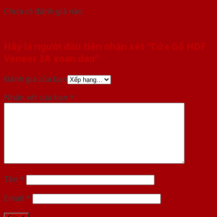
Chưa có đánh giá nào.
Hãy là người đầu tiên nhận xét “Cửa Gỗ HDF
Veneer 3A xoan dao”
Đánh giá của bạn
Nhận xét của bạn
*
Tên
*
Email
*