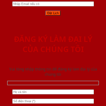
ĐĂNG KÝ LÀM ĐẠI LÝ
CỦA CHÚNG TÔI
Vui lòng nhập thông tin để đăng ký làm đại lý của
chúng tôi