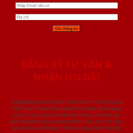
ĐĂNG KÝ TƯ VẤN &
NHẬN ƯU ĐÃI
Nhập thông tin để nhận được tư vấn miễn phí qua
điện thoại / email/ tại văn phòng hoặc tại nhà quý
khách. Chúng tôi cam kết mọi thông tin nhập vào
dưới đây được bảo mật tuyệt đối cũng như chỉ phục
vụ yêu cầu tư vấn duy nhất của quý khách tại đây.