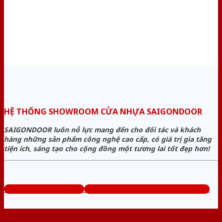
HỆ THỐNG SHOWROOM CỬA NHỰA SAIGONDOOR
SAIGONDOOR luôn nỗ lực mang đến cho đối tác và khách
hàng những sản phẩm công nghệ cao cấp, có giá trị gia tăng
tiện ích, sáng tạo cho cộng đồng một tương lai tốt đẹp hơn!
www.cuanhuagiago.com
Tổng đài tư vấn miễn phí: 0824.400.400