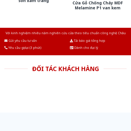
son xam trang
Cửa Gỗ Chống Cháy MDF
Melamine P1 van kem
Với kinh nghiệm nhiêu năm nghiên cứu cửa theo tiêu chuẩn công nghệ Châu
Âu.Chúng tôi tự tin là nhà sản xuất & cung cấp hàng đầu tại Việt Nam!
Gửi yêu cầu tư vấn
Tải báo giá tổng hợp
Yêu cầu gọi lại (3 phút)
Dành cho đại lý
ĐỐI TÁC KHÁCH HÀNG