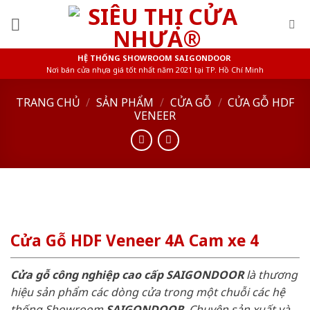
Skip
to
content
HỆ THỐNG SHOWROOM SAIGONDOOR
Nơi bán cửa nhựa giá tốt nhất năm 2021 tại TP. Hồ Chí Minh
TRANG CHỦ
/
SẢN PHẨM
/
CỬA GỖ
/
CỬA GỖ HDF
VENEER
Cửa Gỗ HDF Veneer 4A Cam xe 4
Cửa gỗ công nghiệp cao cấp SAIGONDOOR
là thương
hiệu sản phẩm các dòng cửa trong một chuỗi các hệ
thống Showroom
SAIGONDOOR
. Chuyên sản xuất và