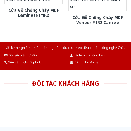
Cửa Gỗ Chống Cháy MDF
Laminate P1R2
Cửa Gỗ Chống Cháy MDF
Veneer P1R2 Cam xe
Với kinh nghiệm nhiêu năm nghiên cứu cửa theo tiêu chuẩn công nghệ Châu
Âu.Chúng tôi tự tin là nhà sản xuất & cung cấp hàng đầu tại Việt Nam!
Gửi yêu cầu tư vấn
Tải báo giá tổng hợp
Yêu cầu gọi lại (3 phút)
Dành cho đại lý
ĐỐI TÁC KHÁCH HÀNG