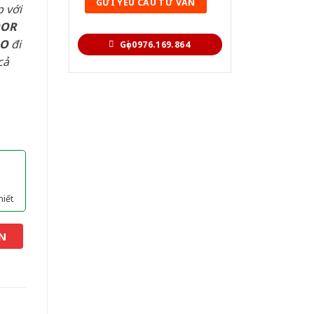
 với
OOR
AO
đi
Gọi 0976.169.864
cả
hiết
N