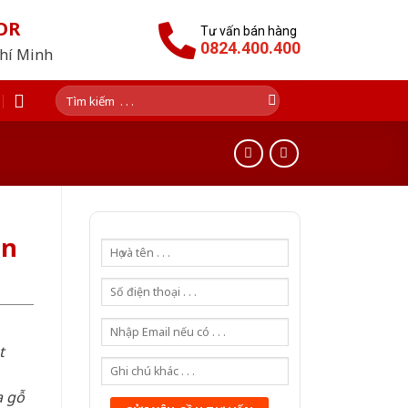
OR
Tư vấn bán hàng
0824.400.400
Chí Minh
Tìm
kiếm:
an
t
a gỗ