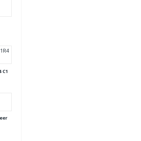
4 C1
eer