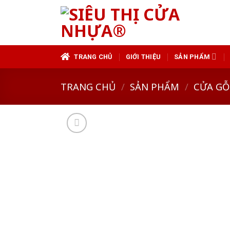
Skip
to
content
TRANG CHỦ
GIỚI THIỆU
SẢN PHẨM
TRANG CHỦ
/
SẢN PHẨM
/
CỬA GỖ