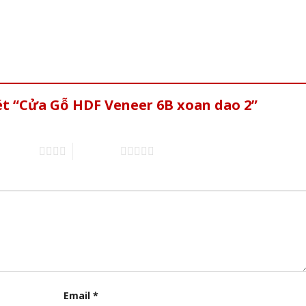
ét “Cửa Gỗ HDF Veneer 6B xoan dao 2”
of 5 stars
5 of 5 stars
Email
*