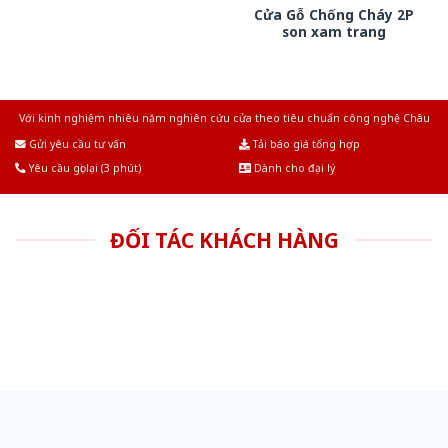
Cửa Gỗ Chống Cháy 2P
son xam trang
Với kinh nghiệm nhiêu năm nghiên cứu cửa theo tiêu chuẩn công nghệ Châu
Âu.Chúng tôi tự tin là nhà sản xuất & cung cấp hàng đầu tại Việt Nam!
Gửi yêu cầu tư vấn
Tải báo giá tổng hợp
Yêu cầu gọi lại (3 phút)
Dành cho đại lý
ĐỐI TÁC KHÁCH HÀNG