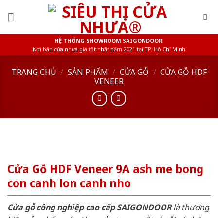
Skip
to
content
HỆ THỐNG SHOWROOM SAIGONDOOR
Nơi bán cửa nhựa giá tốt nhất năm 2021 tại TP. Hồ Chí Minh
TRANG CHỦ
/
SẢN PHẨM
/
CỬA GỖ
/
CỬA GỖ HDF
VENEER
Cửa Gỗ HDF Veneer 9A ash me bong
con canh lon canh nho
Cửa gỗ công nghiệp cao cấp SAIGONDOOR
là thương