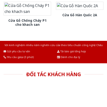
Cửa Gỗ Hàn Quốc 2A
Cửa Gỗ Chống Cháy P1
cho khach san
Với kinh nghiệm nhiêu năm nghiên cứu cửa theo tiêu chuẩn công nghệ Châu
Âu.Chúng tôi tự tin là nhà sản xuất & cung cấp hàng đầu tại Việt Nam!
Gửi yêu cầu tư vấn
Tải báo giá tổng hợp
Yêu cầu gọi lại (3 phút)
Dành cho đại lý
ĐỐI TÁC KHÁCH HÀNG