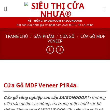
Skip
to
content
HỆ THỐNG SHOWROOM SAIGONDOOR
Nơi bán cửa nhựa giá tốt nhất năm 2021 tại TP. Hồ Chí Minh
TRANG CHỦ
/
SẢN PHẨM
/
CỬA GỖ
/
CỬA GỖ MDF
VENEER
Cửa Gỗ MDF Veneer P1R4a.
Cửa gỗ công nghiệp cao cấp SAIGONDOOR
là thương
hiệu sản phẩm các dòng cửa trong một chuỗi các hệ
thống Showroom
SAIGONDOOR
. Chuyên sản xuất và