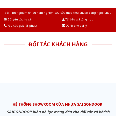
Với kinh nghiệm nhiêu năm nghiên cứu cửa theo tiêu chuẩn công nghệ Châu
Âu.Chúng tôi tự tin là nhà sản xuất & cung cấp hàng đầu tại Việt Nam!
Gửi yêu cầu tư vấn
Tải báo giá tổng hợp
Yêu cầu gọi lại (3 phút)
Dành cho đại lý
ĐỐI TÁC KHÁCH HÀNG
HỆ THỐNG SHOWROOM CỬA NHỰA SAIGONDOOR
SAIGONDOOR luôn nỗ lực mang đến cho đối tác và khách