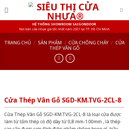
Skip
to
content
HỆ THỐNG SHOWROOM SAIGONDOOR
Nơi bán cửa nhựa giá tốt nhất năm 2021 tại TP. Hồ Chí Minh
TRANG CHỦ
/
SẢN PHẨM
/
CỬA CHỐNG CHÁY
/
CỬA
THÉP VÂN GỖ
Cửa Thép Vân Gỗ SGD-KM.TVG-2CL-8
Cửa Thép Vân Gỗ SGD-KM.TVG-2CL-8 là loại cửa được
làm từ tấm thép có độ dày từ 0,8 mm-1.00mm , là thép
cao cấp được sơn tĩnh điện nhằm chống hoen gỉ, trầy