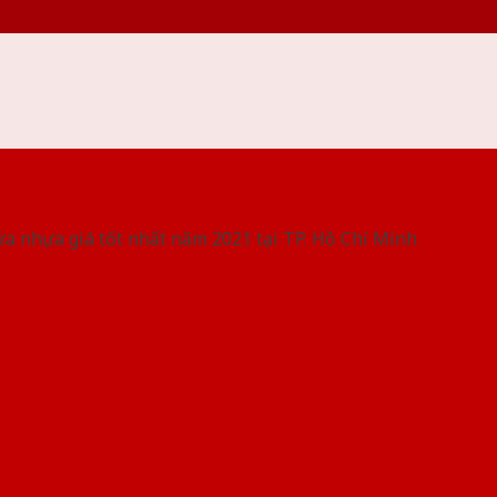
 THỐNG SHOWROOM SAIGONDOOR
ửa nhựa giá tốt nhất năm 2021 tại TP. Hồ Chí Minh