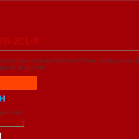
VG-2CL-9
ừ tấm thép có độ dày từ 0,8 mm-1.00mm , là thép cao cấp 
ống như gỗ tự nhiên
H
 ngắn nhất