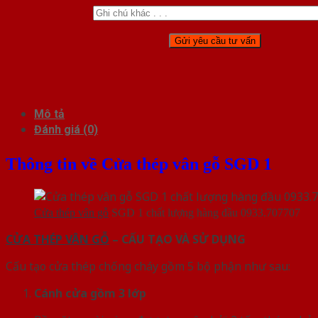
Mô tả
Đánh giá (0)
Thông tin về Cửa thép vân gỗ SGD 1
Cửa thép vân gỗ
SGD 1 chất lượng hàng đầu 0933.707707
CỬA THÉP VÂN GỖ
– CẤU TẠO VÀ SỬ DỤNG
Cấu tạo cửa thép chống cháy gồm 5 bộ phận như sau:
Cánh cửa
gồm 3 lớp