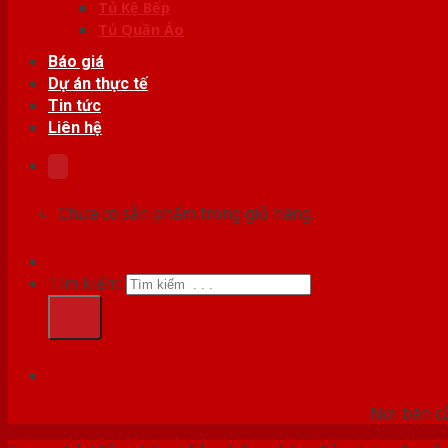
Tủ Kệ Bếp
Tủ Quần Áo
Báo giá
Dự án thực tế
Tin tức
Liên hệ
Chưa có sản phẩm trong giỏ hàng.
Tìm kiếm:
HỆ
Nơi bán c