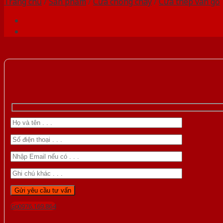
Trang chủ
/
Sản phẩm
/
Cửa chống cháy
/
Cửa thép vân gỗ
Gọi 0976.169.864