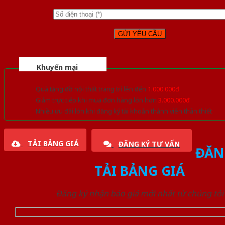
Khuyến mại
Quà tặng đồ nội thất trang trí lên đến
1.000.000đ
Giảm trực tiếp khi mua đơn hàng lớn hơn
3.000.000đ
Nhiều ưu đãi lớn khi đăng ký tài khoản thành viên thân thiết
TẢI BẢNG GIÁ
ĐĂNG KÝ TƯ VẤN
ĐĂN
TẢI BẢNG GIÁ
Đăng ký nhận báo giá mới nhất từ chúng tôi