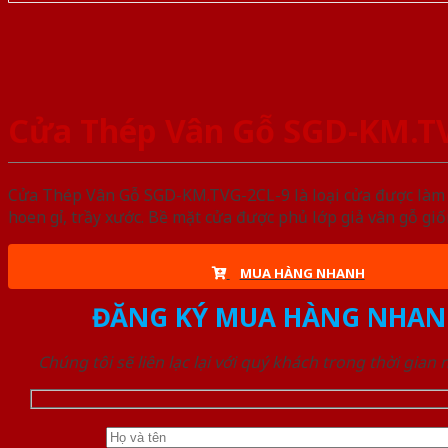
Cửa Thép Vân Gỗ SGD-KM.T
Cửa Thép Vân Gỗ SGD-KM.TVG-2CL-9 là loại cửa được làm t
hoen gỉ, trầy xước. Bề mặt cửa được phủ lớp giả vân gỗ gi
MUA HÀNG NHANH
ĐĂNG KÝ MUA HÀNG NHAN
Chúng tôi sẽ liên lạc lại với quý khách trong thời gian