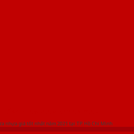
 THỐNG SHOWROOM SAIGONDOOR
ửa nhựa giá tốt nhất năm 2021 tại TP. Hồ Chí Minh