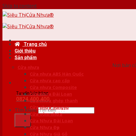
Skip to content
Trang chủ
Giới thiệu
HỆ
Sản phẩm
Nơi bán c
Cửa nhựa
Cửa nhựa ABS Hàn Quốc
Cửa nhựa cao cấp
Cửa nhựa Composite
Tư vấn bán hàng
Cửa nhựa Đài Loan
0824.400.400
Cửa nhựa ghép thanh
Cửa nhựa Sungyu
Tìm kiếm:
Cửa vòm nhựa
Cửa Nhựa Đài Loan
Cửa Nhựa Đẹp
Cửa Nhựa Giả Gỗ