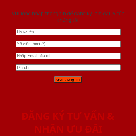
Vui lòng nhập thông tin để đăng ký làm đại lý của
chúng tôi
ĐĂNG KÝ TƯ VẤN &
NHẬN ƯU ĐÃI