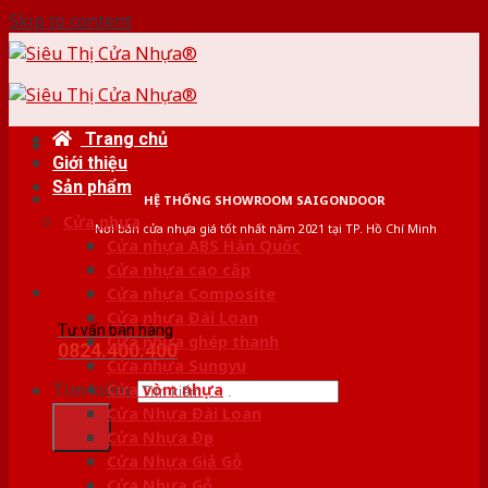
Skip to content
Trang chủ
Giới thiệu
Sản phẩm
HỆ THỐNG SHOWROOM SAIGONDOOR
Cửa nhựa
Nơi bán cửa nhựa giá tốt nhất năm 2021 tại TP. Hồ Chí Minh
Cửa nhựa ABS Hàn Quốc
Cửa nhựa cao cấp
Cửa nhựa Composite
Cửa nhựa Đài Loan
Tư vấn bán hàng
Cửa nhựa ghép thanh
0824.400.400
Cửa nhựa Sungyu
Tìm kiếm:
Cửa vòm nhựa
Cửa Nhựa Đài Loan
Cửa Nhựa Đẹp
Cửa Nhựa Giả Gỗ
Cửa Nhựa Gỗ