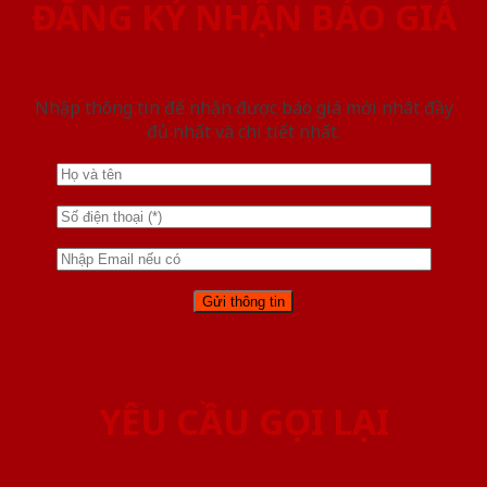
ĐĂNG KÝ NHẬN BÁO GIÁ
Nhập thông tin để nhận được báo giá mới nhât đầy
đủ nhất và chi tiết nhất.
YÊU CẦU GỌI LẠI