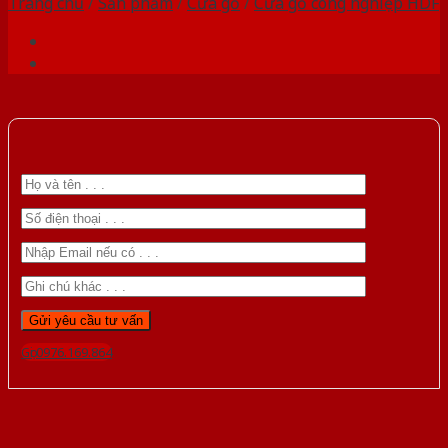
Trang chủ
/
Sản phẩm
/
Cửa gỗ
/
Cửa gỗ công nghiệp HDF
Gọi 0976.169.864