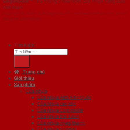
SaigonDoor™
- Hệ thống Showroom cửa nhựa hàng đầu
Việt Nam
Copyright ⓒ 2016 – 2026 SaigonDoor™ - www.bancuanhua.com | Đơn vị
chủ quản SaigonDoor
Tìm kiếm:
Trang chủ
Giới thiệu
Sản phẩm
Cửa nhựa
Cửa nhựa ABS Hàn Quốc
Cửa nhựa cao cấp
Cửa nhựa Composite
Cửa nhựa Đài Loan
Cửa nhựa ghép thanh
Cửa nhựa Sungyu