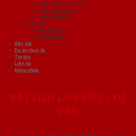
Cửa Thép Hàn Quốc
Cửa thép vân gỗ
Cửa vân gỗ 5D
Nội thất
Tủ Kệ Bếp
Tủ Quần Áo
Báo giá
Dự án thực tế
Tin tức
Liên hệ
Đăng nhập
ĐẶT LỊCH LÀM VIỆC / TƯ
VẤN
Vui lòng nhập thông tin đặt lịch để được sắp xếp