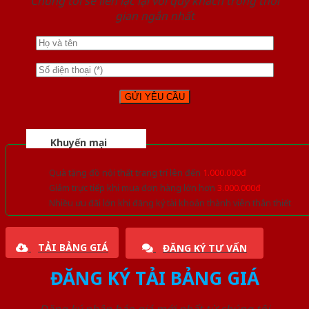
Chúng tôi sẽ liên lạc lại với quý khách trong thời
gian ngắn nhất
Khuyến mại
Quà tặng đồ nội thất trang trí lên đến
1.000.000đ
Giảm trực tiếp khi mua đơn hàng lớn hơn
3.000.000đ
Nhiều ưu đãi lớn khi đăng ký tài khoản thành viên thân thiết
TẢI BẢNG GIÁ
ĐĂNG KÝ TƯ VẤN
ĐĂNG KÝ TẢI BẢNG GIÁ