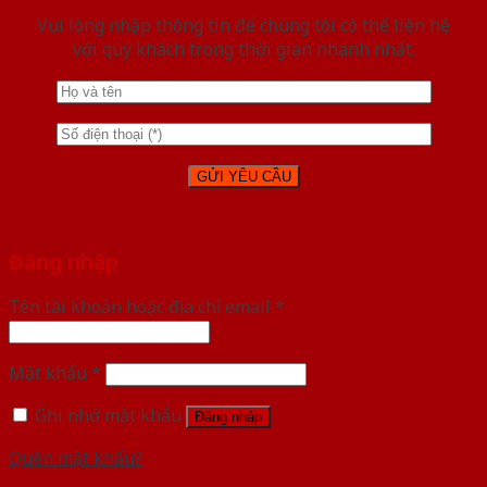
Vui lòng nhập thông tin để chúng tôi có thể liên hệ
với quý khách trong thời gian nhanh nhất.
Đăng nhập
Tên tài khoản hoặc địa chỉ email
*
Mật khẩu
*
Ghi nhớ mật khẩu
Đăng nhập
Quên mật khẩu?