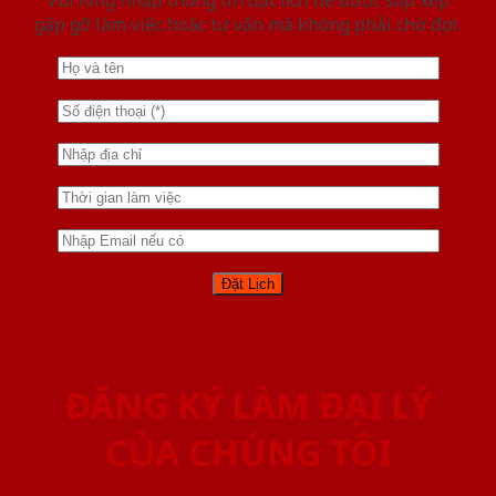
gặp gỡ làm việc hoăc tư vấn mà không phải chờ đợi.
ĐĂNG KÝ LÀM ĐẠI LÝ
CỦA CHÚNG TÔI