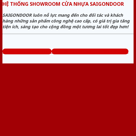
HỆ THỐNG SHOWROOM CỬA NHỰA SAIGONDOOR
SAIGONDOOR luôn nỗ lực mang đến cho đối tác và khách
hàng những sản phẩm công nghệ cao cấp, có giá trị gia tăng
tiện ích, sáng tạo cho cộng đồng một tương lai tốt đẹp hơn!
www.cuanhuagiago.com
Tổng đài tư vấn miễn phí: 0824.400.400