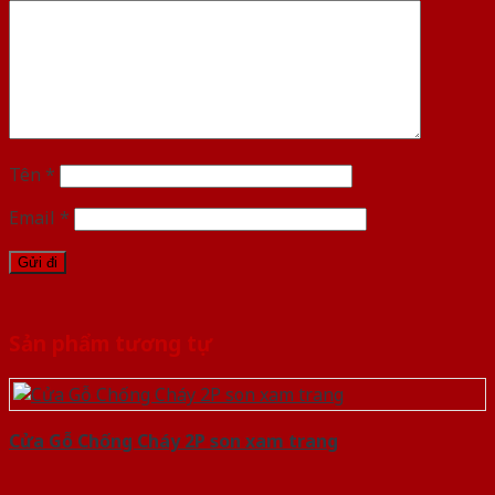
Tên
*
Email
*
Sản phẩm tương tự
Cửa Gỗ Chống Cháy 2P son xam trang