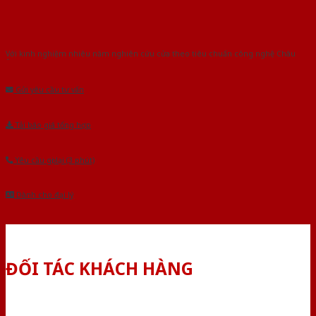
Với kinh nghiệm nhiêu năm nghiên cứu cửa theo tiêu chuẩn công nghệ Châu
Âu.Chúng tôi tự tin là nhà sản xuất & cung cấp hàng đầu tại Việt Nam!
Gửi yêu cầu tư vấn
Tải báo giá tổng hợp
Yêu cầu gọi lại (3 phút)
Dành cho đại lý
ĐỐI TÁC KHÁCH HÀNG