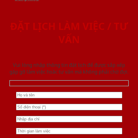
ĐẶT LỊCH LÀM VIỆC / TƯ
VẤN
Vui lòng nhập thông tin đặt lịch để được sắp xếp
gặp gỡ làm việc hoăc tư vấn mà không phải chờ đợi.