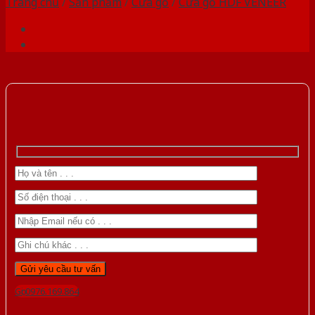
Trang chủ
/
Sản phẩm
/
Cửa gỗ
/
Cửa gỗ HDF VENEER
Gọi 0976.169.864