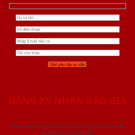
ĐĂNG KÝ NHẬN BÁO GIÁ
Nhập thông tin để nhận được báo giá mới nhât đầy
đủ nhất và chi tiết nhất.