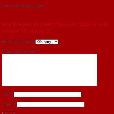
Chưa có đánh giá nào.
Hãy là người đầu tiên nhận xét “Cửa Gỗ HDF
Veneer 1K cam xe 2”
Đánh giá của bạn
Nhận xét của bạn
*
Tên
*
Email
*