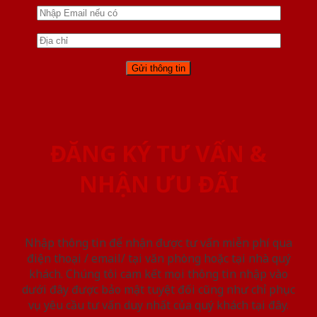
ĐĂNG KÝ TƯ VẤN &
NHẬN ƯU ĐÃI
Nhập thông tin để nhận được tư vấn miễn phí qua
điện thoại / email/ tại văn phòng hoặc tại nhà quý
khách. Chúng tôi cam kết mọi thông tin nhập vào
dưới đây được bảo mật tuyệt đối cũng như chỉ phục
vụ yêu cầu tư vấn duy nhất của quý khách tại đây.