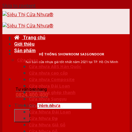
Skip to content
Trang chủ
Giới thiệu
Sản phẩm
HỆ THỐNG SHOWROOM SAIGONDOOR
Cửa nhựa
Nơi bán cửa nhựa giá tốt nhất năm 2021 tại TP. Hồ Chí Minh
Cửa nhựa ABS Hàn Quốc
Cửa nhựa cao cấp
Cửa nhựa Composite
Cửa nhựa Đài Loan
Tư vấn bán hàng
Cửa nhựa ghép thanh
0824.400.400
Cửa nhựa Sungyu
Tìm kiếm:
Cửa vòm nhựa
Cửa Nhựa Đài Loan
Cửa Nhựa Đẹp
Cửa Nhựa Giả Gỗ
Cửa Nhựa Gỗ