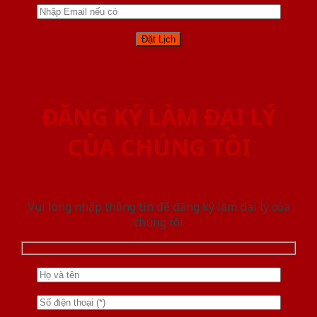
ĐĂNG KÝ LÀM ĐẠI LÝ
CỦA CHÚNG TÔI
Vui lòng nhập thông tin để đăng ký làm đại lý của
chúng tôi