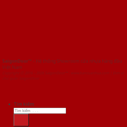
SaigonDoor™
- Hệ thống Showroom cửa nhựa hàng đầu
Việt Nam
Copyright ⓒ 2016 – 2026 SaigonDoor™ - www.bancuanhua.com | Đơn vị
chủ quản SaigonDoor
Tìm kiếm: