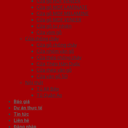
Cửa gỗ HDF VENEER
Cửa gỗ MDF LAMINATE
Cửa gỗ MDF MELAMINE
Cửa gỗ MDF VENEER
Cửa gỗ tự nhiên
Cửa vòm gỗ
Cửa chống cháy
Cửa gỗ chống cháy
Cửa nhôm vân gỗ
Cửa thép chống cháy
Cửa Thép Hàn Quốc
Cửa thép vân gỗ
Cửa vân gỗ 5D
Nội thất
Tủ Kệ Bếp
Tủ Quần Áo
Báo giá
Dự án thực tế
Tin tức
Liên hệ
Đăng nhập