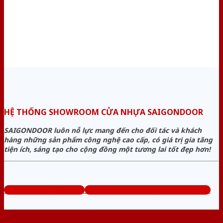
HỆ THỐNG SHOWROOM CỬA NHỰA SAIGONDOOR
SAIGONDOOR luôn nỗ lực mang đến cho đối tác và khách
hàng những sản phẩm công nghệ cao cấp, có giá trị gia tăng
tiện ích, sáng tạo cho cộng đồng một tương lai tốt đẹp hơn!
www.cuanhuagiago.com
Tổng đài tư vấn miễn phí: 0824.400.400